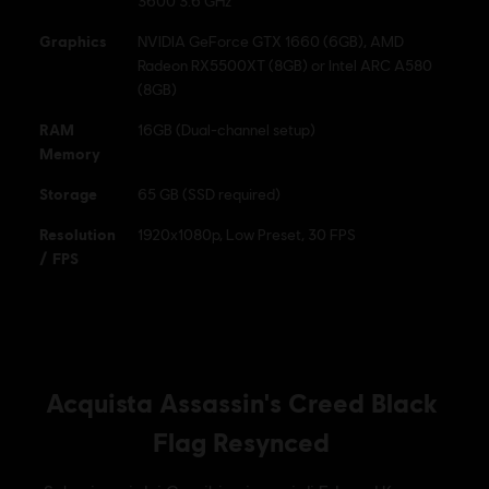
3600 3.6 GHz
Graphics
NVIDIA GeForce GTX 1660 (6GB), AMD
Radeon RX5500XT (8GB) or Intel ARC A580
(8GB)
RAM
16GB (Dual-channel setup)
Memory
Storage
65 GB (SSD required)
Resolution
1920x1080p, Low Preset, 30 FPS
/ FPS