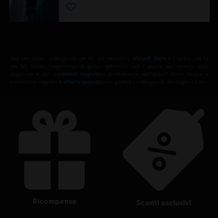
Stai cercando i videogiochi per PC più recenti? L'
Ubisoft Store
è il posto che fa
per te! Goditi l'esperienza di gioco definitiva con i giochi più recenti, pass
stagionali e altri
contenuti aggiuntivi
direttamente dall'Ubisoft Store. Grazie a
promozioni regolari e
offerte speciali
,puoi goderti i videogiochi dei migliori franc
ricompense
sconti esclusivi