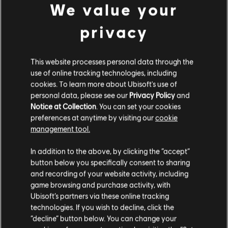
We value your
privacy
This website processes personal data through the
use of online tracking technologies, including
cookies. To learn more about Ubisoft's use of
personal data, please see our
Privacy Policy
and
Notice at Collection
. You can set your cookies
preferences at anytime by visiting our
cookie
management tool.
Ci risulti localizzato in
Stati Uniti
.
In addition to the above, by clicking the “accept”
button below you specifically consent to sharing
Vai al tuo store locale in modo da poter fare
and recording of your website activity, including
acquisti.
game browsing and purchase activity, with
Ubisoft’s partners via these online tracking
technologies. If you wish to decline, click the
Rimani sullo store attuale
“decline” button below. You can change your