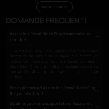
scopri di più
Rating :
Linguaggio Scurrile, Acquisti in-game, Violenza
DOMANDE FREQUENTI
Lingua:
English (Audio, Interfaccia, Sottotitoli)
Assassin's Creed Black Flag Resynced è un
French (Audio, Interfaccia, Sottotitoli)
remake?
scopri di più
Lingua:
Piattaforme:
PC (digitale), PS5 (digitale), Xbox (digitale), Steam
Sì. Assassin's Creed Black Flag Resynced è un remake,
Genere:
ricostruito da zero sulla versione più recente del
motore Anvil, basato sull'originale Assassin's Creed IV:
Azione/Avventura
Black Flag. Offre una grafica mozzafiato aggiornata,
Attivazione:
Aggiunto automaticamente alla tua libreria Ubisoft
meccaniche di gioco migliorate e nuovi contenuti
Connect per PC per il download
esclusivi.
Condizioni del PC:
Per giocare a questo contenuto è necessario
avere un account Ubisoft e di installare l'applicazione Ubisoft
Posso giocare ad Assassin's Creed Black Flag
Connect.
Resynced offline?
Sì. È necessaria una connessione a Internet una
Quali lingue sono supportate in Assassin's
© 2026 Ubisoft Entertainment. All Rights Reserved.
tantum per scaricare il gioco. Una volta scaricato,