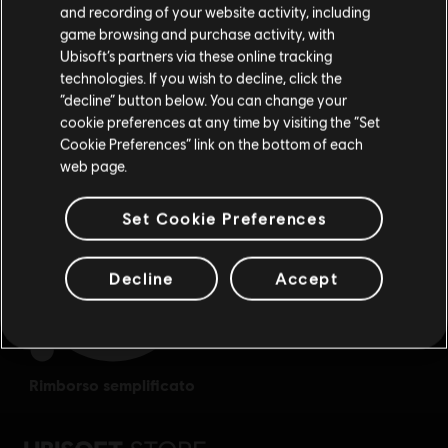
and recording of your website activity, including
acquisti.
game browsing and purchase activity, with
Ubisoft’s partners via these online tracking
technologies. If you wish to decline, click the
Rimani sullo store attuale
“decline” button below. You can change your
cookie preferences at any time by visiting the “Set
Portami allo store locale
ricompense
sconti esclusivi
Cookie Preferences” link on the bottom of each
web page.
Set Cookie Preferences
Decline
Accept
rimborso semplificato