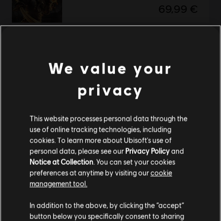
69,99 €
NOVITA'
Assassin's Creed Black Flag Resynced
We value your
Standard Edition
59,99 €
privacy
This website processes personal data through the
Visualizzati
2
di
2
elementi
use of online tracking technologies, including
cookies. To learn more about Ubisoft's use of
Stai cercando i videogiochi per PC più recenti? L'
Ubisoft Store
è il posto che fa
personal data, please see our
Privacy Policy
and
per te! Goditi l'esperienza di gioco definitiva con i giochi più recenti, pass
Notice at Collection
. You can set your cookies
stagionali e altri
contenuti aggiuntivi
direttamente dall'Ubisoft Store. Grazie a
promozioni regolari e
offerte speciali
,puoi goderti i videogiochi dei migliori franc
preferences at anytime by visiting our
cookie
management tool.
Ci risulti localizzato in
Stati Uniti
.
In addition to the above, by clicking the “accept”
button below you specifically consent to sharing
Vai al tuo store locale in modo da poter fare