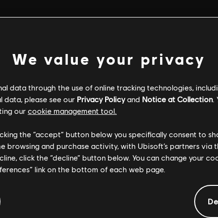
We value your privacy
l data through the use of online tracking technologies, includ
l data, please see our
Privacy Policy
and
Notice at Collection
.
ting our
cookie management tool.
licking the “accept” button below you specifically consent to s
me browsing and purchase activity, with Ubisoft’s partners via t
ecline, click the “decline” button below. You can change your c
eferences” link on the bottom of each web page.
INFORMAZIONI GENERALI
De