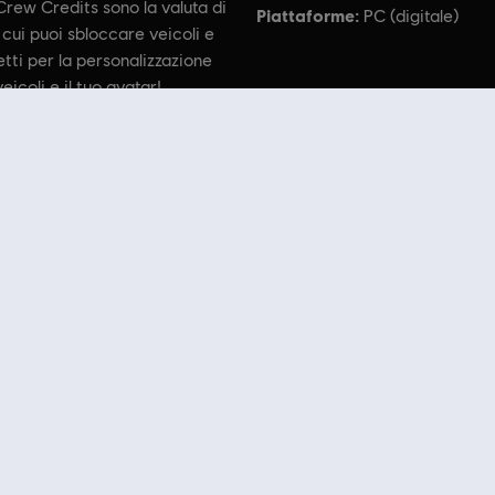
 Crew Credits sono la valuta di
Piattaforme:
PC (digitale)
cui puoi sbloccare veicoli e
tti per la personalizzazione
veicoli e il tuo avatar!
ed. The Crew, Ubisoft, and the Ubisoft logo are registered or unregistered trademarks of Ubisoft
o che fa per te! Goditi l'esperienza di gioco definitiva con i giochi più recenti, pass stagi
liori franchise di Ubisoft come
Assassin's Creed
,
Far Cry
,
Anno
e molti altri. Precedentemen