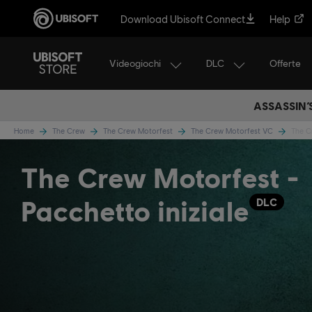
Download Ubisoft Connect
Help
Videogiochi
DLC
Offerte
ASSASSIN’
Home
The Crew
The Crew Motorfest
The Crew Motorfest VC
The C
The Crew Motorfest -
Pacchetto iniziale
DLC