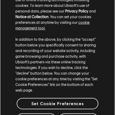
Pacchetto di benvenuto
cookies. To learn more about Ubisoft's use of
5,99 €
personal data, please see our
Privacy Policy
and
Notice at Collection
. You can set your cookies
preferences at anytime by visiting our
cookie
management tool.
STEEP
Ci risulti localizzato in
Stati Uniti
.
In addition to the above, by clicking the “accept”
Standard Edition
button below you specifically consent to sharing
Vai al tuo store locale in modo da poter fare
29,99 €
and recording of your website activity, including
acquisti.
game browsing and purchase activity, with
Ubisoft’s partners via these online tracking
technologies. If you wish to decline, click the
Rimani sullo store attuale
“decline” button below. You can change your
DLC
Steep
cookie preferences at any time by visiting the “Set
Pacchetto Winterfest
Portami allo store locale
Cookie Preferences” link on the bottom of each
11,99 €
web page.
Set Cookie Preferences
DLC
Steep - Rocket Wingsuit Pack - DLC