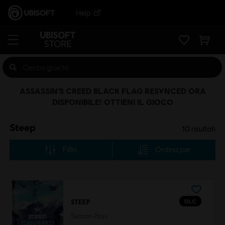
Help
ASSASSIN’S CREED BLACK FLAG RESYNCED ORA
DISPONIBILE! OTTIENI IL GIOCO
Steep
10
risultati
Filtri
Ordina per
DLC
STEEP
Season Pass