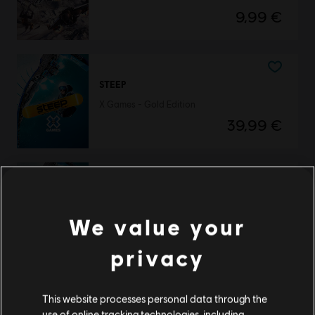
9,99 €
STEEP
X Games - Gold Edition
39,99 €
DLC
Steep X Games - DLC
X Game DLC
We value your
9,99 €
privacy
This website processes personal data through the
DLC
Steep
use of online tracking technologies, including