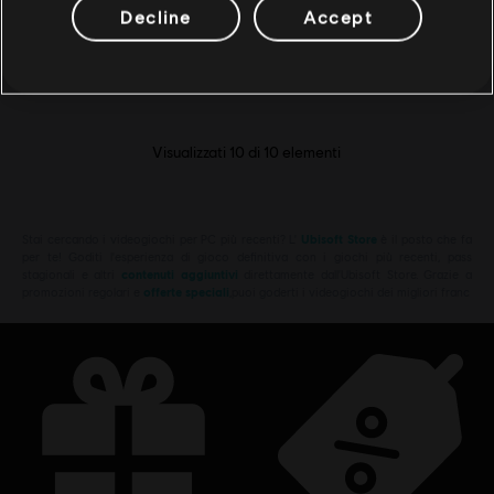
Decline
Accept
Rocket Wings DLC
4,99 €
Visualizzati
10
di
10
elementi
Stai cercando i videogiochi per PC più recenti? L'
Ubisoft Store
è il posto che fa
per te! Goditi l'esperienza di gioco definitiva con i giochi più recenti, pass
stagionali e altri
contenuti aggiuntivi
direttamente dall'Ubisoft Store. Grazie a
promozioni regolari e
offerte speciali
,puoi goderti i videogiochi dei migliori franc