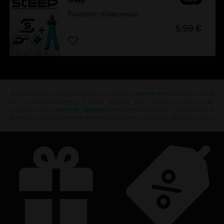
Pacchetto di benvenuto
5,99 €
Stai cercando i videogiochi per PC più recenti? L'
Ubisoft Store
è il posto che fa
per te! Goditi l'esperienza di gioco definitiva con i giochi più recenti, pass
stagionali e altri
contenuti aggiuntivi
direttamente dall'Ubisoft Store. Grazie a
promozioni regolari e
offerte speciali
,puoi goderti i videogiochi dei migliori franc