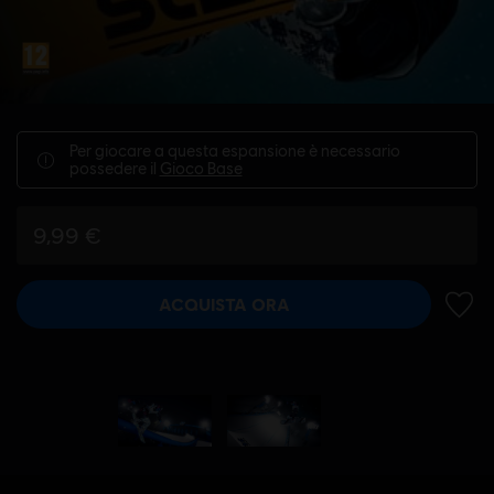
Per giocare a questa espansione è necessario
possedere il
Gioco Base
9,99 €
ACQUISTA ORA
AGGIU