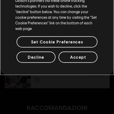
Ubisoft’s partners via these online tracking
4,99 €
technologies. If you wish to decline, click the
Rimani sullo store attuale
“decline” button below. You can change your
cookie preferences at any time by visiting the “Set
Portami allo store locale
Cookie Preferences” link on the bottom of each
DLC
Steep
web page.
Pacchetto Winterfest
11,99 €
Set Cookie Preferences
Decline
Accept
DLC
Steep
Extreme Pack
9,99 €
RACCOMANDAZIONI