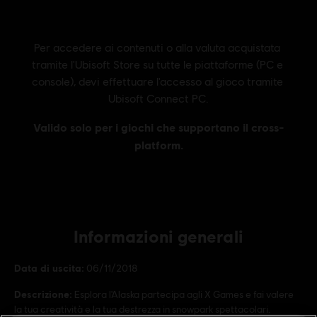
Informazioni generali
Data di uscita:
06/11/2018
Descrizione:
Esplora l'Alaska partecipa agli X Games e fai valere
la tua creatività e la tua destrezza in snowpark spettacolari.