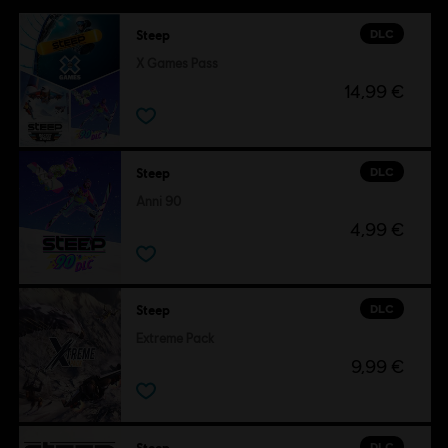
DLC
Steep
X Games Pass
14,99 €
DLC
Steep
Anni 90
4,99 €
DLC
Steep
Extreme Pack
9,99 €
DLC
Steep