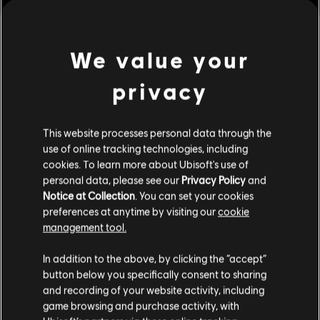
Supera in classifica gli avversari con incredibili evoluzioni e trick.
Gareggia per l'oro e diventa il nuovo campi
scopri di più
Rating :
We value your
privacy
Genere:
Simulazione
,
Strategia
,
Sports
scopri di più
Multigiocatore:
Yes
Giocatore singolo:
Yes
This website processes personal data through the
Contenuti extra
use of online tracking technologies, including
© 2018 Ubisoft Entertainment. All Rights Reserved. The Steep logo, Ubisoft, and the
cookies. To learn more about Ubisoft's use of
personal data, please see our
Privacy Policy
and
Ubisoft logo are trademarks of Ubisoft Entertainment in the US and/or other countries.
DLC
Steep
Notice at Collection
. You can set your cookies
Used under license from ESPN Enterprises, Inc. X Games is a trademark of ESPN, Inc
preferences at anytime by visiting our
cookie
X Games Pass
management tool.
14,99 €
Ci risulti localizzato in
Stati Uniti
.
In addition to the above, by clicking the “accept”
button below you specifically consent to sharing
Vai al tuo store locale in modo da poter fare
and recording of your website activity, including
DLC
Steep
acquisti.
game browsing and purchase activity, with
Anni 90