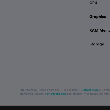
CPU
Graphics
RAM Memo
Storage
Stai cercando i videogiochi per PC più recenti? L'
Ubisoft Store
è il post
promozioni regolari e
offerte speciali
, puoi goderti i videogiochi dei mig