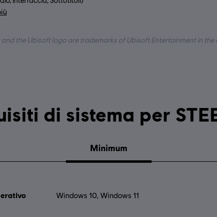
io, Interfaccia, Sottotitoli)
più
ua:
 and the Ubisoft logo are trademarks of Ubisoft Entertainment in the 
Requisiti di sistema per 
Minimum
erativo
Windows 10, Windows 11