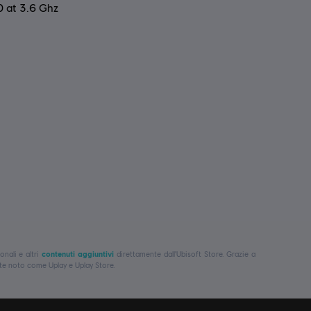
0 at 3.6 Ghz
onali e altri
contenuti aggiuntivi
direttamente dall'Ubisoft Store. Grazie a
te noto come Uplay e Uplay Store.