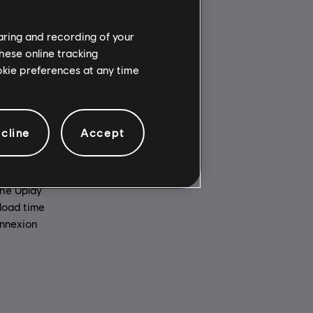
haring and recording of your
hese online tracking
ookie preferences at any time
Multigiocatore:
 (digitale),
Si
Giocatore singolo:
Si
cline
Accept
rto
the Uplay
load time
onnexion