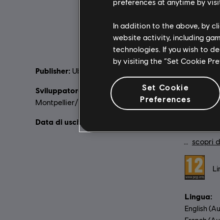
preferences at anytime by visi
In addition to the above, by c
website activity, including ga
technologies. If you wish to d
by visiting the “Set Cookie Pr
Publisher:
Descrizio
Ubisoft
Alpi e del
Set Cookie
Sviluppatore:
Ubisoft Annecy /
world, dov
Preferences
Montpellier/ Kiev
divertimen
gli sci, co
Data di uscita:
02/12/2016
snowboard 
scopri d
Rating :
Li
Lingua:
English (Aud