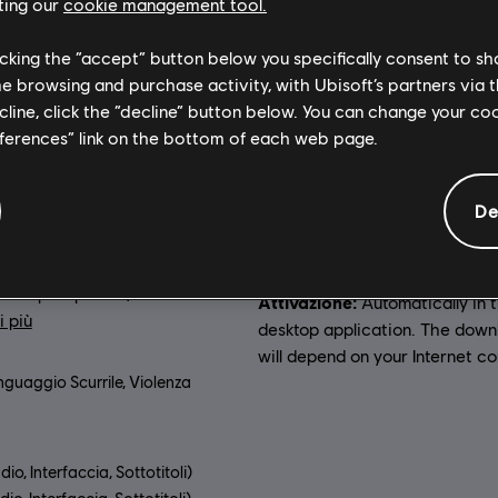
ting our
cookie management tool.
licking the “accept” button below you specifically consent to s
Informazioni generali
me browsing and purchase activity, with Ubisoft’s partners via t
ecline, click the “decline” button below. You can change your c
eferences” link on the bottom of each web page.
ne:
Piattaforme:
Scala le montagne delle
PC (digitale), PS4
l’Alaska in questo enorme open
Xbox (digitale), Steam
De
e la neve è sempre fresca e il
Genere:
Sports
,
Corsa
,
to non finisce mai. Che sia con
Azione/Avventura
,
Mondo ape
n la tuta alare, con lo
o il parapendio, metti a
Attivazione:
Automatically in 
i più
desktop application. The down
will depend on your Internet c
nguaggio Scurrile, Violenza
io, Interfaccia, Sottotitoli)