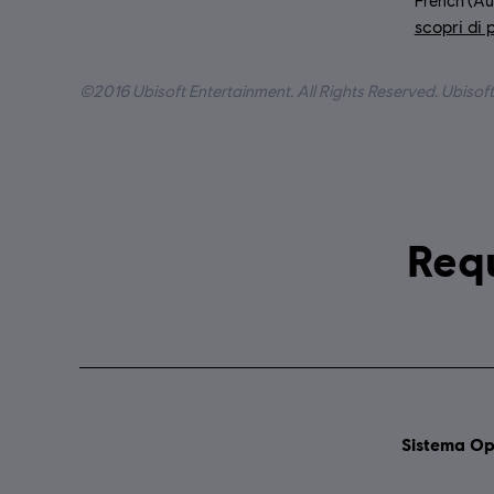
French (Aud
scopri di 
Ling
©2016 Ubisoft Entertainment. All Rights Reserved. Ubisoft
Sistema Op