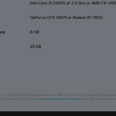
Intel Core i5 2400S at 2.5 Ghz or AMD FX-410
GeForce GTX 560TI or Radeon R7 260X
ry
6 GB
25 GB
o che fa per te! Goditi l'esperienza di gioco definitiva con i giochi più recenti, pass stagi
liori franchise di Ubisoft come
Assassin's Creed
,
Far Cry
,
Anno
e molti altri. Precedentemen