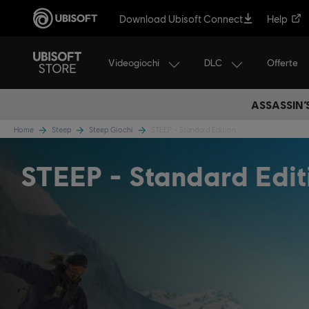
Download Ubisoft Connect
Help
Videogiochi
DLC
Offerte
ASSASSIN’
Home
Steep
Steep Giochi
STEEP - Standard Edition
STEEP
Standard Edit