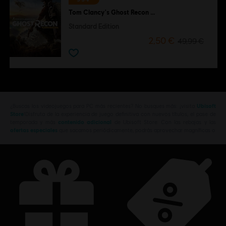
Tom Clancy's Ghost Recon Wildlands
Standard Edition
2,50 €
49,99 €
¿Buscas los videojuegos para PC más recientes? No busques más: ¡visita
Ubisoft
Store
!Disfruta de la experiencia de juego definitiva con nuevos títulos, el pase de
temporada y más
contenido adicional
de Ubisoft Store. Con las rebajas y las
ofertas especiales
que sacamos periódicamente, podrás aprovechar magníficas o