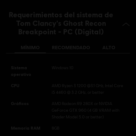
Condiciones del PC:
Necesitas una cuenta Ubisoft e instalar la
aplicación Ubisoft Connect para jugar este contenido.
Requerimientos del sistema de
Tom Clancy's Ghost Recon
Software antitrampas:
la solución antitrampas BattlEye se
Breakpoint - PC (Digital)
instala automáticamente con este juego y es necesaria para
jugarlo. No podrás iniciarlo si la has desinstalado.
MÍNIMO
RECOMENDADO
ALTO
© 2019 Ubisoft Entertainment. All Rights Reserved. Tom
Clancy’s, Ghost Recon, the Soldier Icon, Ubisoft, and the
Sistema
Ubisoft logo are registered or unregistered trademarks of
Windows 10
operativo
Ubisoft Entertainment in the US and/or other countries.
CPU
AMD Ryzen 3 1200 @3.1 GHz, Intel Core
i5 4460 @ 3.2 GHz, or better
Gráficos
AMD Radeon R9 280X or NVIDIA
GeForce GTX 960 (4 GB VRAM with
Shader Model 5.0 or better)
Memoria RAM
8GB