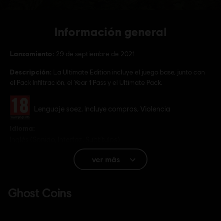
Información general
Lanzamiento:
29 de septiembre de 2021
Descripción:
La Ultimate Edition incluye el juego base, junto con
el Pack Infiltración, el Year 1 Pass y el Ultimate Pack.
Clasificación por edad :
Lenguaje soez, Incluye compras, Violencia
Idioma:
Inglés (Sonido, Interfaz, Subtítulos)
Francés (Sonido, Interfaz, Subtítulos)
ver más
ver más
Idioma:
Plataformas:
PC (Digital), PS4 (Digital), Xbox (Digital), Steam
Género:
Acción/Aventura
,
Co-op
,
Multijugador
Activación:
Añadido automáticamente a la biblioteca de Ubisoft
Connect para PC