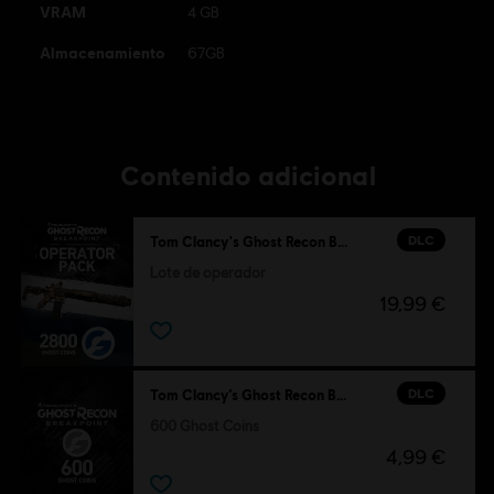
VRAM
4 GB
Almacenamiento
67GB
Contenido adicional
DLC
Tom Clancy's Ghost Recon Breakpoint
Lote de operador
19,99 €
DLC
Tom Clancy’s Ghost Recon Breakpoint
600 Ghost Coins
4,99 €