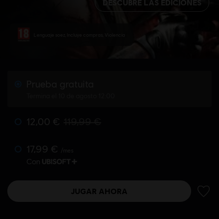
DESCUBRE LAS EDICIONES
Lenguaje soez, Incluye compras, Violencia
Prueba gratuita
Termina el 10 de agosto 12:00
12,00 €
119,99 €
17,99 €
/mes
Con
JUGAR AHORA
AÑADI