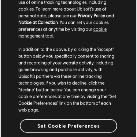
use of online tracking technologies, including
cookies. To learn more about Ubisoft's use of
personal data, please see our
Privacy Policy
and
Notice at Collection
. You can set your cookies
preferences at anytime by visiting our
cookie
management tool.
Creemos que estás en
Estados Unidos
.
In addition to the above, by clicking the “accept”
button below you specifically consent to sharing
Por favor, visita nuestra Store local para realizar
and recording of your website activity, including
tu compra.
game browsing and purchase activity, with
Ubisoft’s partners via these online tracking
technologies. If you wish to decline, click the
Permanecer en esta Store
“decline” button below. You can change your
cookie preferences at any time by visiting the “Set
Actualizar mi localidad
Cookie Preferences” link on the bottom of each
web page.
Set Cookie Preferences