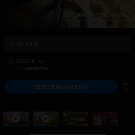
DESCUBRE LAS EDICIONES
59,99 €
17,99 €
/mes
Con
SELECCIONAR VERSIÓN
AÑADI