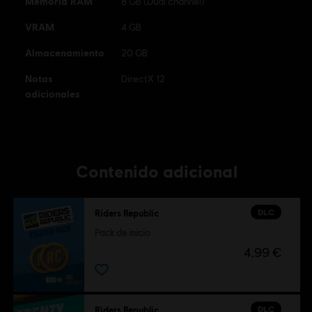
Memoria RAM
8 GB (Dual channel)
VRAM
4 GB
Almacenamiento
20 GB
Notas
DirectX 12
adicionales
Contenido adicional
DLC
Riders Republic
Pack de inicio
4,99 €
DLC
Riders Republic