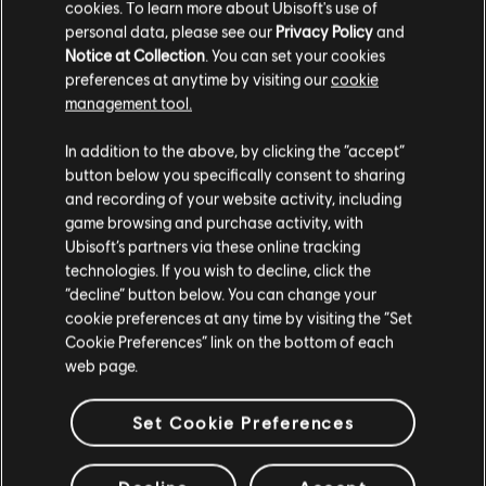
cookies. To learn more about Ubisoft's use of
personal data, please see our
Privacy Policy
and
Notice at Collection
. You can set your cookies
preferences at anytime by visiting our
cookie
management tool.
Creemos que estás en
Estados Unidos
.
In addition to the above, by clicking the “accept”
button below you specifically consent to sharing
Por favor, visita nuestra Store local para realizar
and recording of your website activity, including
tu compra.
game browsing and purchase activity, with
Ubisoft’s partners via these online tracking
technologies. If you wish to decline, click the
Permanecer en esta Store
“decline” button below. You can change your
cookie preferences at any time by visiting the “Set
Actualizar mi localidad
Cookie Preferences” link on the bottom of each
web page.
Set Cookie Preferences