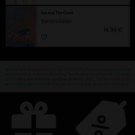
Iris and The Giant
Standard Edition
14,99 €
¿Buscas los videojuegos para PC más recientes? No busques más: ¡visita
Ubisoft
Store
!Disfruta de la experiencia de juego definitiva con nuevos títulos, el pase de
temporada y más
contenido adicional
de Ubisoft Store. Con las rebajas y las
ofertas especiales
que sacamos periódicamente, podrás aprovechar magníficas o