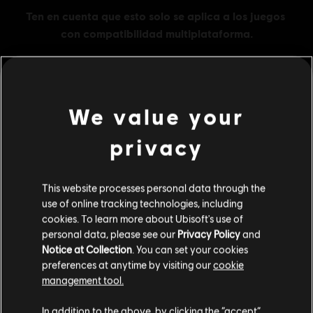
We value your
MENU
COMPRAR
privacy
Contenido adicional
This website processes personal data through the
DLC
The Crew 2
use of online tracking technologies, including
cookies. To learn more about Ubisoft's use of
Silver Credits Pack
personal data, please see our
Privacy Policy
and
19,99 €
Notice at Collection
. You can set your cookies
preferences at anytime by visiting our
cookie
management tool.
DLC
The Crew 2
Creemos que estás en
Estados Unidos
.
In addition to the above, by clicking the “accept”