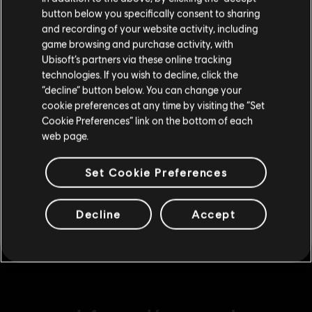
Bronze Credits Pack
button below you specifically consent to sharing
Por favor, visita nuestra Store local para realizar
9,99 €
and recording of your website activity, including
tu compra.
game browsing and purchase activity, with
Ubisoft’s partners via these online tracking
technologies. If you wish to decline, click the
DLC
The Crew 2
Permanecer en esta Store
“decline” button below. You can change your
Platinum Credits Pack
cookie preferences at any time by visiting the “Set
Actualizar mi localidad
49,99 €
Cookie Preferences” link on the bottom of each
web page.
Set Cookie Preferences
DLC
The Crew 2
Starter Credits Pack
4,99 €
Decline
Accept