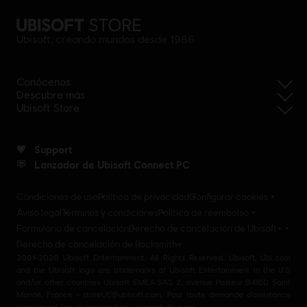
Ubisoft, creando mundos desde 1986
Conócenos
Descubre más
Ubisoft Store
Support
Lanzador de Ubisoft Connect PC
Condiciones de uso
Política de privacidad
Configurar cookies
Aviso legal
Términos y condiciones
Política de reembolso
Formulario de cancelación
Derecho de cancelación de Ubisoft+
Derecho de cancelación de Rocksmith+
2001-2026 Ubisoft Entertainment. All Rights Reserved. Ubisoft, Ubi.com
and the Ubisoft logo are trademarks of Ubisoft Entertainment in the U.S
and/or other countries Ubisoft EMEA SAS 2, avenue Pasteur 94160 Saint
Mandé, France - storeUE@ubisoft.com. Pour toute demande d’assistance