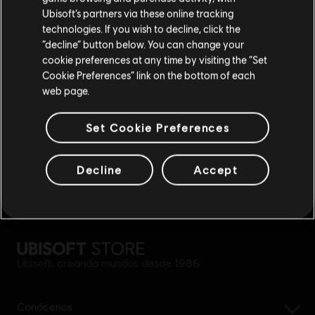
Ubisoft’s partners via these online tracking
technologies. If you wish to decline, click the
recompensas
descuentos exclusivos
Permanecer en esta Store
“decline” button below. You can change your
cookie preferences at any time by visiting the “Set
Actualizar mi localidad
Cookie Preferences” link on the bottom of each
web page.
Set Cookie Preferences
Decline
Accept
reembolso simplificado
Ubisoft, creando mundos desde 1986
Conócenos