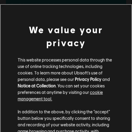
Confidencialidad de la tienda
Legal rights of withdrawal
We value your
privacy
¿Buscas los videojuegos para PC más recientes? No busques más: ¡visita
Ubisoft
This website processes personal data through the
Store
!Disfruta de la experiencia de juego definitiva con nuevos títulos, el pase de
use of online tracking technologies, including
temporada y más
contenido adicional
de Ubisoft Store. Con las rebajas y las
cookies. To learn more about Ubisoft's use of
ofertas especiales
que sacamos periódicamente, podrás aprovechar magníficas o
personal data, please see our
Privacy Policy
and
Notice at Collection
. You can set your cookies
preferences at anytime by visiting our
cookie
management tool.
Creemos que estás en
Estados Unidos
.
In addition to the above, by clicking the “accept”
button below you specifically consent to sharing
Por favor, visita nuestra Store local para realizar
and recording of your website activity, including
tu compra.
game browsing and purchase activity, with