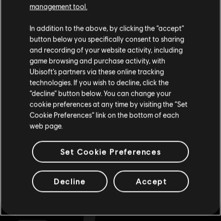
¿Buscas los videojuegos para PC más recientes? No busques más: ¡visita
Ubisoft
management tool.
Store
!Disfruta de la experiencia de juego definitiva con nuevos títulos, el pase de
temporada y más
contenido adicional
de Ubisoft Store. Con las rebajas y las
Creemos que estás en
Estados Unidos
.
ofertas especiales
que sacamos periódicamente, podrás aprovechar magníficas o
In addition to the above, by clicking the “accept”
button below you specifically consent to sharing
Por favor, visita nuestra Store local para realizar
and recording of your website activity, including
tu compra.
game browsing and purchase activity, with
Ubisoft’s partners via these online tracking
technologies. If you wish to decline, click the
Permanecer en esta Store
“decline” button below. You can change your
cookie preferences at any time by visiting the “Set
Actualizar mi localidad
Cookie Preferences” link on the bottom of each
web page.
recompensas
descuentos exclusivos
Set Cookie Preferences
Decline
Accept