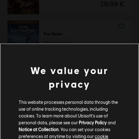
29,99 €
For Honor
Ultimate Edition
89,99 €
We value your
privacy
For Honor
Gold Edition
59,99 €
This website processes personal data through the
use of online tracking technologies, including
cookies. To learn more about Ubisoft's use of
personal data, please see our
Privacy Policy
and
Mostrando
3
de
3
elementos
Notice at Collection
. You can set your cookies
preferences at anytime by visiting our
cookie