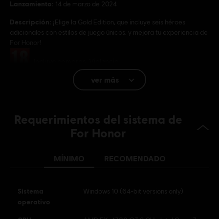
Lanzamiento:
14 de marzo de 2024
Descripción:
¡Elige la Gold Edition, que incluye seis héroes
adicionales con estilos de juego únicos, y mejora tu experiencia de
For Honor!
Clasificación por edad :
Incluye compras, Violencia
ver más
Plataformas:
PC (Digital), PS4 (Digital), Xbox (Digital), Steam
Género:
Multijugador
,
Co-op
,
Lucha
Requerimientos del sistema de
Software antitrampas:
la solución antitrampas Easy Anti-Cheat
se instala automáticamente con este juego y es necesaria para
For Honor
jugarlo. No podrás iniciarlo si la has desinstalado.
MÍNIMO
RECOMENDADO
© 2024 Ubisoft Entertainment. All Rights Reserved. The For Honor logo, Marching Fire,
Ubisoft and the Ubisoft logo are registered or unregistered trademarks of Ubisoft
Sistema
Entertainment in the US and/or other countries.
Windows 10 (64-bit versions only)
operativo