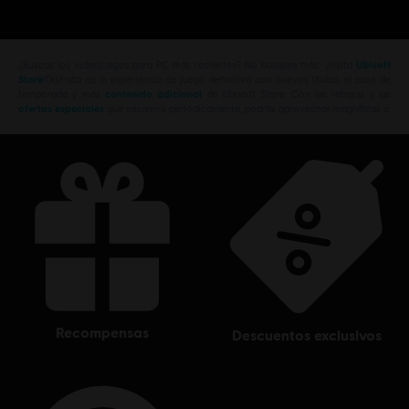
¿Buscas los videojuegos para PC más recientes? No busques más: ¡visita
Ubisoft
Store
!Disfruta de la experiencia de juego definitiva con nuevos títulos, el pase de
temporada y más
contenido adicional
de Ubisoft Store. Con las rebajas y las
ofertas especiales
que sacamos periódicamente, podrás aprovechar magníficas o
recompensas
descuentos exclusivos