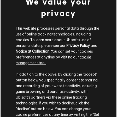
We value your
privacy
This website processes personal data through the
use of online tracking technologies, including
cookies. To learn more about Ubisoft's use of
personal data, please see our
Privacy Policy
and
Notice at Collection
. You can set your cookies
preferences at anytime by visiting our
cookie
management tool.
Creemos que estás en
Estados Unidos
.
In addition to the above, by clicking the “accept”
button below you specifically consent to sharing
Por favor, visita nuestra Store local para realizar
and recording of your website activity, including
tu compra.
game browsing and purchase activity, with
Ubisoft’s partners via these online tracking
technologies. If you wish to decline, click the
Permanecer en esta Store
“decline” button below. You can change your
cookie preferences at any time by visiting the “Set