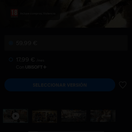
Incluye compras, Violencia
59,99 €
17,99 €
/mes
Con
SELECCIONAR VERSIÓN
AÑADI