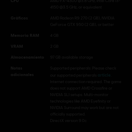
CPU
AMD FX-4300 @3.8 GHz, Intel Core i3-
4150 @3.5 GHz, or equivalent
Gráficos
AMD Radeon R9 270 (2 GB), NVIDIA
GeForce GTX 950 (2 GB), or better
Memoria RAM
4 GB
VRAM
2 GB
Almacenamiento
97 GB available storage
Notas
Supported peripherals: Please check
adicionales
article
our supported peripherals
.
Internet connection required. The game
does not support AMD Crossfire or
NVIDIA SLI setups. Multi-monitor
technologies like AMD Eyefinity or
NVIDIA Surround may work but are not
officially supported.
DirectX version 9.0c