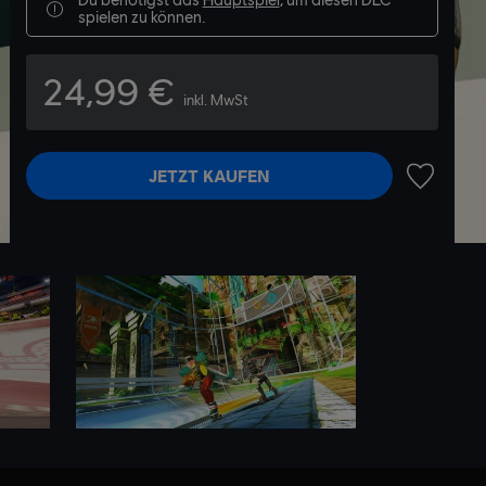
spielen zu können.
24,99 €
inkl. MwSt
JETZT KAUFEN
ZUR WUN