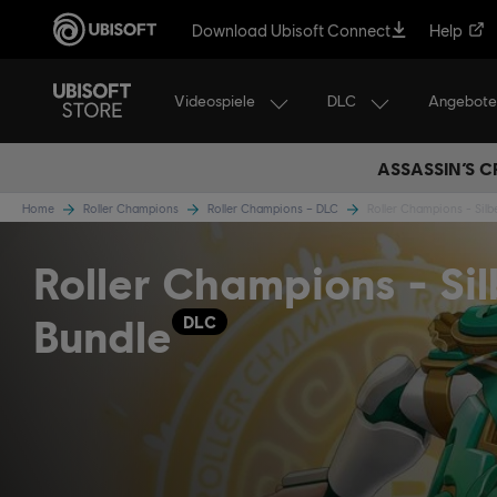
Download Ubisoft Connect
Help
Videospiele
DLC
Angebote
ASSASSIN’S C
Home
Roller Champions
Roller Champions – DLC
Roller Champions - Silb
Roller Champions - Sil
Bundle
DLC