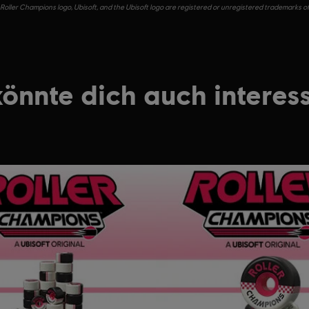
Roller Champions logo, Ubisoft, and the Ubisoft logo are registered or unregistered trademarks of
könnte dich auch interess