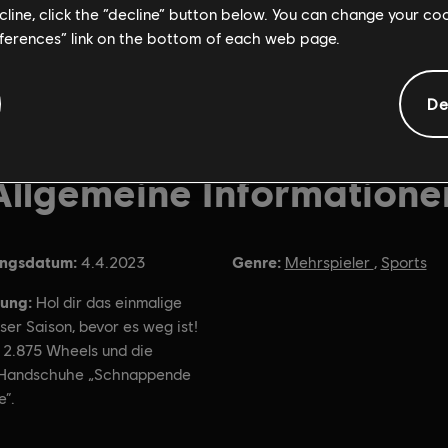
ecline, click the “decline” button below. You can change your c
eferences” link on the bottom of each web page.
De
Allgemeine Informatione
ungsdatum:
Genre:
4.4.2023
Mehrspieler
,
Sports
ung:
Hol dir das einmalige
ser Saison, bevor es weg ist!
t 2.875 Wheels und die
 Handschuhe „Schnappende
e“.