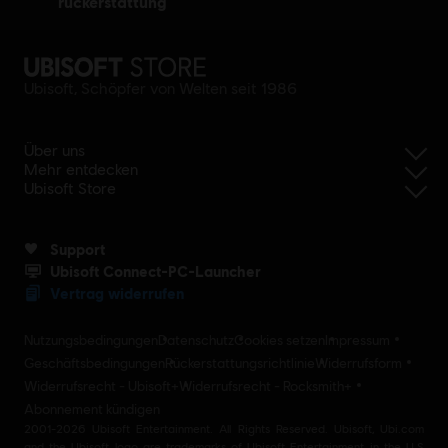
rückerstattung
Ubisoft, Schöpfer von Welten seit 1986
Über uns
Mehr entdecken
Ubisoft Store
Support
Ubisoft Connect-PC-Launcher
Vertrag widerrufen
Nutzungsbedingungen
Datenschutz
Cookies setzen
Impressum
Geschäftsbedingungen
Rückerstattungsrichtlinie
Widerrufsform
Widerrufsrecht - Ubisoft+
Widerrufsrecht - Rocksmith+
Abonnement kündigen
2001-2026 Ubisoft Entertainment. All Rights Reserved. Ubisoft, Ubi.com
and the Ubisoft logo are trademarks of Ubisoft Entertainment in the U.S