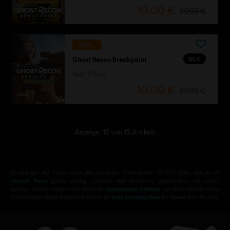
10,00 €
99,99 €
-75%
DLC
Ghost Recon Breakpoint
Year 1 Pass
10,00 €
39,99 €
Anzeige:
15
von
15
Artikeln
Du bist auf der Suche nach den neuesten Videospielen für PC? Dann bist du im
Ubisoft Store
genau richtig! Genieße das ultimative Spielerlebnis mit neuen
Spielen, Season Pässen und weiteren
zusätzlichen Inhalten
aus dem Ubisoft Store.
Durch regelmäßige Angebote kannst du
tolle Schnäppchen
für Spiele aus Ubisofts