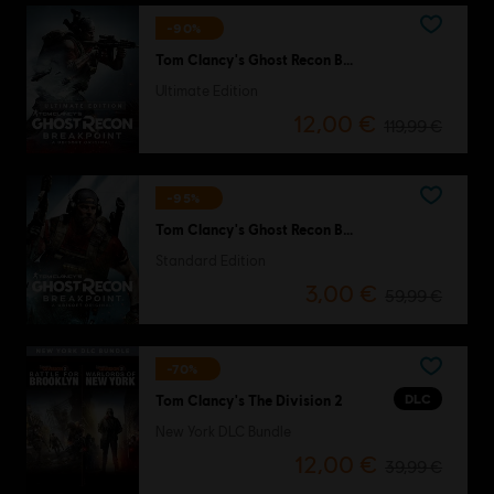
-90%
Tom Clancy's Ghost Recon Breakpoint
Ultimate Edition
12,00 €
119,99 €
-95%
Tom Clancy's Ghost Recon Breakpoint
Standard Edition
3,00 €
59,99 €
-70%
DLC
Tom Clancy's The Division 2
New York DLC Bundle
12,00 €
39,99 €