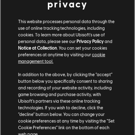
privacy
-80%
This website processes personal data through the
DLC
Tom Clancy's Ghost Recon Wildlands
use of online tracking technologies, including
cookies. To learn more about Ubisoft's use of
Year 2 Pass
personal data, please see our
Privacy Policy
and
3,00 €
14,99 €
Notice at Collection
. You can set your cookies
preferences at anytime by visiting our
cookie
management tool.
-80%
Soweit wir wissen kommst du aus
Vereinigte
DLC
Tom Clancy's Ghost Recon Wildlands
Staaten von Amerika
.
In addition to the above, by clicking the “accept”
button below you specifically consent to sharing
Narco Road
Wenn du etwas bestellen möchtest, besuche bitte
and recording of your website activity, including
3,00 €
14,99 €
game browsing and purchase activity, with
deinen lokalen Ubisoft Store.
Ubisoft’s partners via these online tracking
technologies. If you wish to decline, click the
-80%
“decline” button below. You can change your
Im aktuellen Store bleiben
DLC
Tom Clancy's Ghost Recon Wildlands
cookie preferences at any time by visiting the “Set
Cookie Preferences” link on the bottom of each
Season Pass
ZUM LOKALEN STORE WECHSELN
web page.