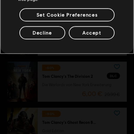
8,00 €
39,99 €
Set Cookie Preferences
-90%
Tom Clancy's Ghost Recon
Decline
Accept
Standard Edition
1,00 €
9,99 €
-80%
DLC
Tom Clancy's The Division 2
Die Warlords von New York Erweiterung
6,00 €
29,99 €
-90%
Tom Clancy's Ghost Recon Breakpoint
Gold Edition