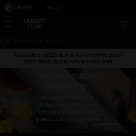
Help
ASSASSIN’S CREED BLACK FLAG RESYNCED IST
JETZT ERHÄLTLICH! HOL DIR DAS SPIEL
WÖCHENTLICHE
ANGEBOTE
Jede Woche stundenlangen
Spielspaß und niedrige Preise!
Entdecke unsere Angebote zu
Spielen, DLCs und Season Passes.