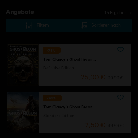
Angebote
15
Ergebnisse
Filtern
Sortieren nach
-75%
Tom Clancy's Ghost Recon Wildlands
Definitive Edition
25,00 €
99,99 €
-95%
Tom Clancy's Ghost Recon Wildlands
Standard Edition
2,50 €
49,99 €