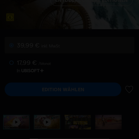
39,99 €
inkl. MwSt
17,99 €
/Monat
In
EDITION WÄHLEN
ZUR 