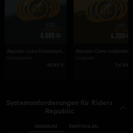
PC-Bedingungen:
Du benötigst ein Ubisoft-Konto und Ubisoft
Connect, um diesen Inhalt zu verwenden.
Einzelspieler:
Yes
© 2021 Ubisoft Entertainment. All Rights Reserved. Riders
Republic, Ubisoft and the Ubisoft logo are registered or
unregistered trademarks of Ubisoft Entertainment in the
U.S. and/or other countries.
Systemanforderungen für Riders
Republic
MINIMUM
EMPFOHLEN