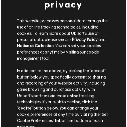
privacy
This website processes personal data through the
use of online tracking technologies, including
cookies. To learn more about Ubisoft's use of
personal data, please see our
Privacy Policy
and
Notice at Collection
. You can set your cookies
preferences at anytime by visiting our
cookie
management tool.
Soweit wir wissen kommst du aus
Vereinigte
Staaten von Amerika
.
In addition to the above, by clicking the “accept”
button below you specifically consent to sharing
Wenn du etwas bestellen möchtest, besuche bitte
and recording of your website activity, including
game browsing and purchase activity, with
deinen lokalen Ubisoft Store.
Ubisoft’s partners via these online tracking
technologies. If you wish to decline, click the
“decline” button below. You can change your
Im aktuellen Store bleiben
cookie preferences at any time by visiting the “Set
Cookie Preferences” link on the bottom of each
ZUM LOKALEN STORE WECHSELN
web page.