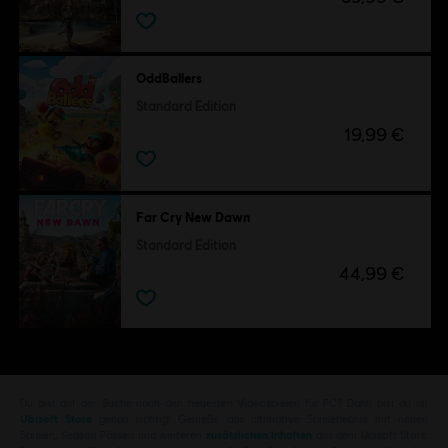
OddBallers
Standard Edition
19,99 €
Far Cry New Dawn
Standard Edition
44,99 €
Du bist auf der Suche nach den neuesten Videospielen für PC? Dann bist du im
Ubisoft Store
genau richtig! Genieße das ultimative Spielerlebnis mit neuen
Spielen, Season Pässen und weiteren
zusätzlichen Inhalten
aus dem Ubisoft Store.