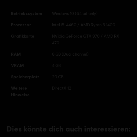
Betriebssystem
Windows 10 (64 bit only)
Prozessor
Intel i5-4460 / AMD Ryzen 5 1400
Grafikkarte
NVidia GeForce GTX 970 / AMD RX
470
RAM
8 GB (Dual channel)
VRAM
4 GB
Speicherplatz
20 GB
Weitere
DirectX 12
Hinweise
Dies könnte dich auch interessieren: