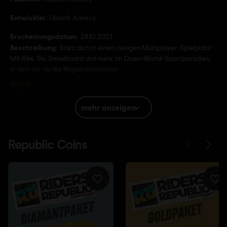
Entwickler:
Ubisoft Annecy
Erscheinungsdatum:
28.10.2021
Beschreibung:
Stürz dich in einen riesigen Multiplayer-Spielplatz!
Mit Bike, Ski, Snowboard und mehr im Open-World-Sportparadies,
in dem nur du die Regeln bestimmst.
Bewertung :
mehr anzeigen
Sprache:
English (Audio, Interface, Untertitel)
French (Audio, Interface, Untertitel)
mehr
Plattformen:
Sprache:
PC (Digital), PS5 (Digital), Xbox (Digital), Steam,
PS4/PS5 (Digital)
Genre:
Sports
Aktivierung:
Wird automatisch deiner Ubisoft Connect für PC-
Bibliothek zum Download hinzugefügt.