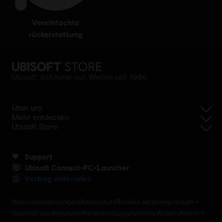
vereinfachte
rückerstattung
Ubisoft, Schöpfer von Welten seit 1986
Über uns
Mehr entdecken
Ubisoft Store
Support
Ubisoft Connect-PC-Launcher
Vertrag widerrufen
Nutzungsbedingungen
Datenschutz
Cookies setzen
Impressum
Geschäftsbedingungen
Rückerstattungsrichtlinie
Widerrufsform