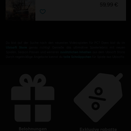
59,99 €
Du bist auf der Suche nach den neuesten Videospielen für PC? Dann bist du im
Ubisoft Store
genau richtig! Genieße das ultimative Spielerlebnis mit neuen
Spielen, Season Pässen und weiteren
zusätzlichen Inhalten
aus dem Ubisoft Store.
Durch regelmäßige Angebote kannst du
tolle Schnäppchen
für Spiele aus Ubisofts
belohnungen
exklusive rabatte