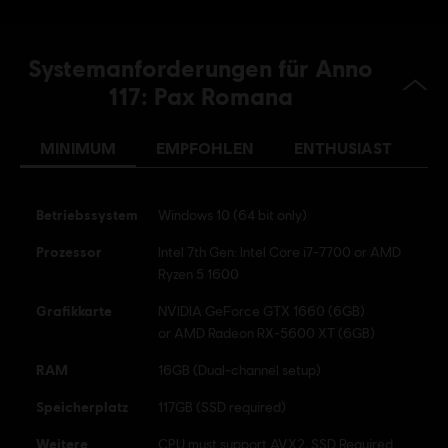
© 2024 Ubisoft Entertainment. All Rights Reserved. Anno
117, Ubisoft, and the Ubisoft logo are registered or
Systemanforderungen für Anno
unregistered trademarks of Ubisoft Entertainment in the
117: Pax Romana
US and/or other countries.
MINIMUM
EMPFOHLEN
ENTHUSIAST
U
Betriebssystem
Windows 10 (64 bit only)
Prozessor
Intel 7th Gen: Intel Core i7-7700 or AMD
Ryzen 5 1600
Grafikkarte
NVIDIA GeForce GTX 1660 (6GB)
or AMD Radeon RX-5600 XT (6GB)
RAM
16GB (Dual-channel setup)
Speicherplatz
117GB (SSD required)
Weitere
CPU must support AVX2, SSD Required