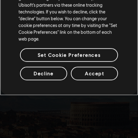
Ubisoft’s partners via these online tracking
technologies. If you wish to decline, click the
“decline” button below. You can change your
Im aktuellen Store bleiben
cookie preferences at any time by visiting the “Set
Cookie Preferences” link on the bottom of each
ZUM LOKALEN STORE WECHSELN
web page.
Set Cookie Preferences
Decline
Accept