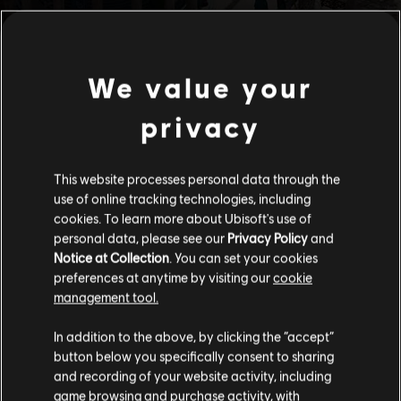
We value your
privacy
This website processes personal data through the
use of online tracking technologies, including
cookies. To learn more about Ubisoft's use of
personal data, please see our
Privacy Policy
and
Notice at Collection
. You can set your cookies
preferences at anytime by visiting our
cookie
management tool.
Soweit wir wissen kommst du aus
Vereinigte
Staaten von Amerika
.
In addition to the above, by clicking the “accept”
button below you specifically consent to sharing
Wenn du etwas bestellen möchtest, besuche bitte
and recording of your website activity, including
game browsing and purchase activity, with
deinen lokalen Ubisoft Store.