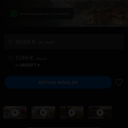
Gewalt, Kriegsthematik, In-Game-Käufe
59,99 €
inkl. MwSt
17,99 €
/Monat
In
EDITION WÄHLEN
ZUR 