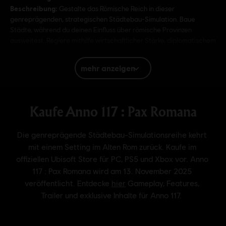
Beschreibung:
Gestalte das Römische Reich in dieser
genreprägenden, strategischen Städtebau-Simulation. Baue
Städte, während du deinen Einfluss über römische Provinzen
ausweitest. Regiere mithilfe wirtschaftlicher Stärke, diplomatischem
Können
mehr
mehr anzeigen
Bewertung :
Gewalt, Kriegsthematik, In-Game-Käufe
Sprache:
English (Audio, Interface, Untertitel)
French (Audio, Interface, Untertitel)
mehr
Plattformen:
Sprache:
PC (Digital), PS5 (Digital), Xbox (Digital), Steam
Genre:
Simulation
,
Strategie
Aktivierung:
Wird automatisch deiner Ubisoft Connect für PC-
Bibliothek zum Download hinzugefügt.
PC-Bedingungen:
Du benötigst ein Ubisoft-Konto und Ubisoft
Connect, um diesen Inhalt zu verwenden.