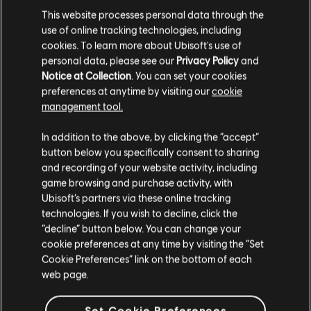
This website processes personal data through the
HÄUFIG GESTELLTE
use of online tracking technologies, including
cookies. To learn more about Ubisoft's use of
FRAGEN
personal data, please see our
Privacy Policy
and
Notice at Collection
. You can set your cookies
preferences at anytime by visiting our
cookie
Wie löse ich einen Aktionscode im Ubisoft
management tool.
Store ein?
Soweit wir wissen kommst du aus
Vereinigte
Staaten von Amerika
.
In addition to the above, by clicking the “accept”
So löst du deinen Aktionscode ein:
button below you specifically consent to sharing
Wenn du etwas bestellen möchtest, besuche bitte
and recording of your website activity, including
Wähle im Ubisoft Store ein Produkt aus und dann „In
game browsing and purchase activity, with
deinen lokalen Ubisoft Store.
den Warenkorb“.
Ubisoft’s partners via these online tracking
technologies. If you wish to decline, click the
Auf der Seite „Warenkorb“ wählst du im Abschnitt
“decline” button below. You can change your
Zusammenfassung die Option „Aktionscode oder
Im aktuellen Store bleiben
cookie preferences at any time by visiting the “Set
Creator-Code hinzufügen“.
Cookie Preferences” link on the bottom of each
ZUM LOKALEN STORE WECHSELN
web page.
Gib den Code genau so ein, wie er geschrieben steht,
und wähle „Anwenden“.
Set Cookie Preferences