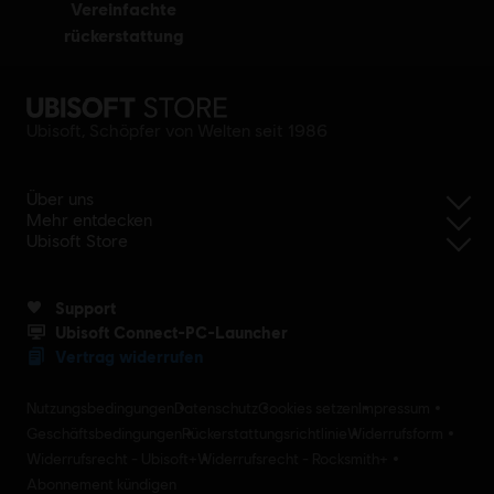
vereinfachte
rückerstattung
Ubisoft, Schöpfer von Welten seit 1986
Über uns
Mehr entdecken
Ubisoft Store
Support
Ubisoft Connect-PC-Launcher
Vertrag widerrufen
Nutzungsbedingungen
Datenschutz
Cookies setzen
Impressum
Geschäftsbedingungen
Rückerstattungsrichtlinie
Widerrufsform
Widerrufsrecht - Ubisoft+
Widerrufsrecht - Rocksmith+
Abonnement kündigen