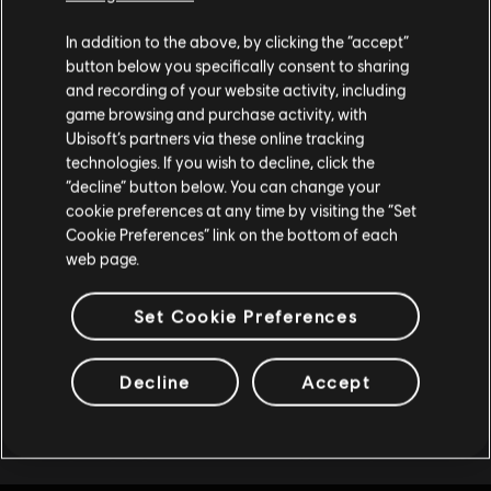
Soweit wir wissen kommst du aus
Vereinigte
Gold-Bundle
Staaten von Amerika
.
In addition to the above, by clicking the “accept”
49,99 €
button below you specifically consent to sharing
Wenn du etwas bestellen möchtest, besuche bitte
and recording of your website activity, including
game browsing and purchase activity, with
deinen lokalen Ubisoft Store.
Ubisoft’s partners via these online tracking
DLC
Roller Champions
technologies. If you wish to decline, click the
“decline” button below. You can change your
13.000 Wheels
Im aktuellen Store bleiben
cookie preferences at any time by visiting the “Set
99,99 €
Cookie Preferences” link on the bottom of each
ZUM LOKALEN STORE WECHSELN
web page.
Set Cookie Preferences
Anzeige:
8
von
8
Artikeln
Decline
Accept
Du bist auf der Suche nach den neuesten Videospielen für PC? Dann bist du im
Ubisoft Store
genau richtig! Genieße das ultimative Spielerlebnis mit neuen
Spielen, Season Pässen und weiteren
zusätzlichen Inhalten
aus dem Ubisoft Store.
Durch regelmäßige Angebote kannst du
tolle Schnäppchen
für Spiele aus Ubisofts