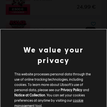
24,99 €
DLC
Roller Champions
1.050 Wheels
9,99 €
We value your
privacy
DLC
Roller Champions
Silber-Bundle
This website processes personal data through the
use of online tracking technologies, including
24,99 €
cookies. To learn more about Ubisoft's use of
personal data, please see our
Privacy Policy
and
Notice at Collection
. You can set your cookies
preferences at anytime by visiting our
cookie
DLC
Roller Champions
management tool.