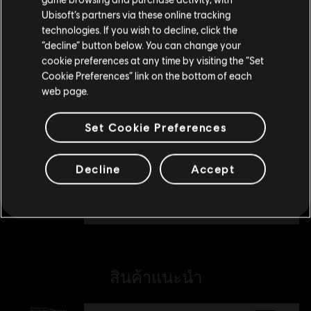
Ubisoft’s partners via these online tracking
technologies. If you wish to decline, click the
อยู่ในสโตร์ปัจจุบัน
“decline” button below. You can change your
DLC
Tom Clancy's Ghost Recon Breakpoint
cookie preferences at any time by visiting the “Set
สลับไปยังสโตร์ในประเทศ
1300 Ghost Coins
Cookie Preferences” link on the bottom of each
S$ 14
web page.
Set Cookie Preferences
DLC
Tom Clancy's Ghost Recon Breakpoint
2800 Ghost Coins
Decline
Accept
S$ 28
สินค้าแนะนำ