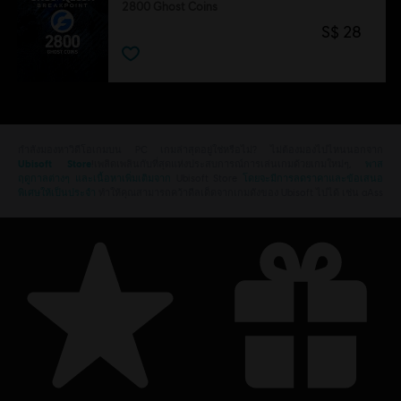
2800 Ghost Coins
S$ 28
กำลังมองหาวิดีโอเกมบน PC เกมล่าสุดอยู่ใช่หรือไม่? ไม่ต้องมองไปไหนนอกจาก
Ubisoft Store
!เพลิดเพลินกับที่สุดแห่งประสบการณ์การเล่นเกมด้วยเกมใหม่ๆ,
พาส
ฤดูกาลต่างๆ และเนื้อหาเพิ่มเติมจาก
Ubisoft Store
โดยจะมีการลดราคาและข้อเสนอ
พิเศษให้เป็นประจำ
ทำให้คุณสามารถคว้าดีลเด็ดจากเกมดังของ Ubisoft ไปได้ เช่น aAss