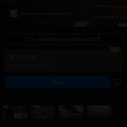
Violence, Improper Language, Anti-Social
คุณต้องมี
ตัวเกมหลัก
เพื่อเล่น DLC นี้
-75%
S$ 13
S$ 53
หมดเขต 1 กันยายน 13:00
ซื้อเลย
เพิ่มไ