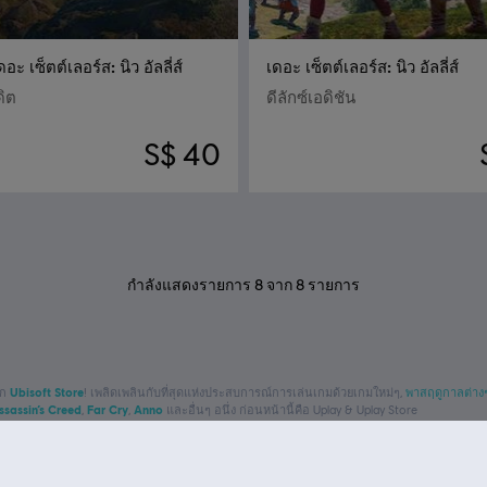
ดอะ เซ็ตต์เลอร์ส: นิว อัลลี่ส์
เดอะ เซ็ตต์เลอร์ส: นิว อัลลี่ส์
ดิต
ดีลักซ์เอดิชัน
S$ 40
กำลังแสดงรายการ
8
จาก
8
รายการ
าก
Ubisoft Store
! เพลิดเพลินกับที่สุดแห่งประสบการณ์การเล่นเกมด้วยเกมใหม่ๆ,
พาสฤดูกาลต่างๆ
ssassin’s Creed
,
Far Cry
,
Anno
และอื่นๆ อนึ่ง ก่อนหน้านี้คือ Uplay & Uplay Store