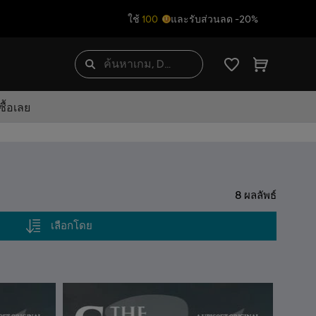
ใช้
100
และรับส่วนลด -20%
ื้อเลย
8
ผลลัพธ์
เลือกโดย