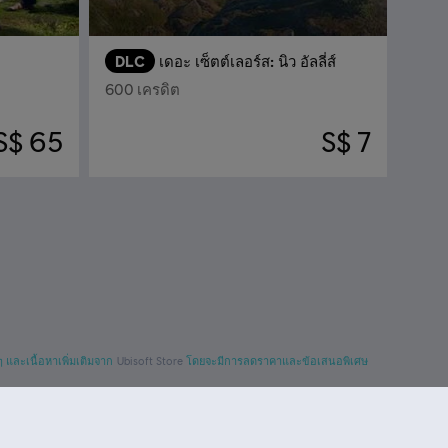
DLC
เดอะ เซ็ตต์เลอร์ส: นิว อัลลี่ส์
600 เครดิต
S$ 65
S$ 7
 และเนื้อหาเพิ่มเติมจาก
Ubisoft Store
โดยจะมีการลดราคาและข้อเสนอพิเศษ