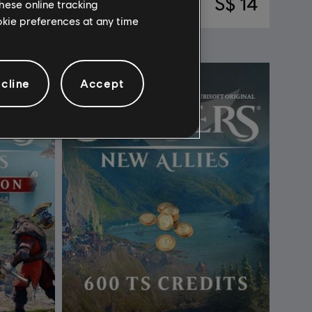
S$ 70
S$ 14
hese online tracking
ookie preferences at any time
cline
Accept