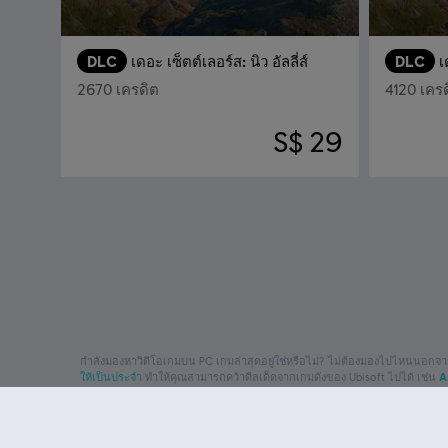
DLC
เดอะ เซ็ตต์เลอร์ส: นิว อัลลี่ส์
DLC
เ
2670 เครดิต
4120 เคร
S$ 29
กำลังมองหาวิดีโอเกมบน PC เกมล่าสุดอยู่ใช่หรือไม่? ไม่ต้องมองไปไหนนอกจ
ให้เป็นประจำ
ทำให้คุณสามารถคว้าดีลเด็ดจากเกมดังของ Ubisoft ไปได้ เช่น
A