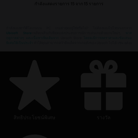
กำลังแสดงรายการ
15
จาก
15
รายการ
กำลังมองหาวิดีโอเกมบน PC เกมล่าสุดอยู่ใช่หรือไม่? ไม่ต้องมองไปไหนนอกจาก
Ubisoft Store
!เพลิดเพลินกับที่สุดแห่งประสบการณ์การเล่นเกมด้วยเกมใหม่ๆ,
พาส
ฤดูกาลต่างๆ และเนื้อหาเพิ่มเติมจาก
Ubisoft Store
โดยจะมีการลดราคาและข้อเสนอ
พิเศษให้เป็นประจำ
ทำให้คุณสามารถคว้าดีลเด็ดจากเกมดังของ Ubisoft ไปได้ เช่น aAss
สิทธิประโยชน์พิเศษ
รางวัล