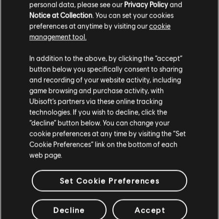
personal data, please see our
Privacy Policy
and
Expansion I: Underground
Notice at Collection
. You can set your cookies
S$ 13
preferences at anytime by visiting our
cookie
management tool.
เราคิดว่าตำแหน่งของคุณอยู่ที่
United States
.
In addition to the above, by clicking the “accept”
button below you specifically consent to sharing
DLC
Tom Clancy's The Division
โปรดไปที่สโตร์ประจำประเทศเพื่อทำการสั่งซื้อ
and recording of your website activity, including
Parade Pack
game browsing and purchase activity, with
S$ 9
Ubisoft’s partners via these online tracking
technologies. If you wish to decline, click the
อยู่ในสโตร์ปัจจุบัน
“decline” button below. You can change your
cookie preferences at any time by visiting the “Set
สลับไปยังสโตร์ในประเทศ
Cookie Preferences” link on the bottom of each
DLC
Tom Clancy’s The Division
web page.
Expansion III: Last Stand
S$ 13
Set Cookie Preferences
Decline
Accept