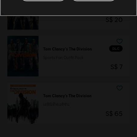
DLC
Tom Clancy’s The Division
Streets of New York Outfit Pack
S$ 20
DLC
Tom Clancy's The Division
Sports Fan Outfit Pack
S$ 7
Tom Clancy’s The Division
เดฟินิทีฟเอดิชัน
S$ 65