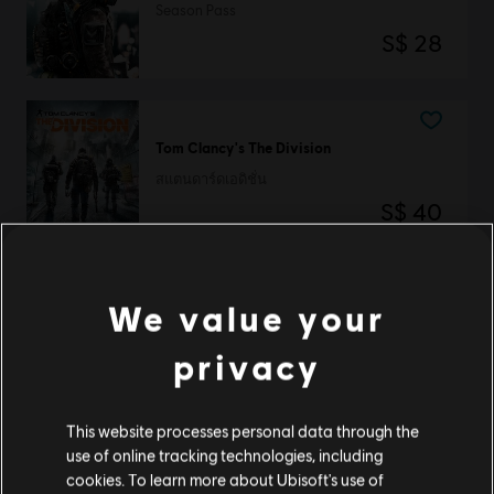
Season Pass
S$ 28
Tom Clancy's The Division
สแตนดาร์ดเอดิชั่น
S$ 40
We value your
DLC
Tom Clancy’s The Division
Expansion II: Survival
privacy
S$ 13
This website processes personal data through the
use of online tracking technologies, including
cookies. To learn more about Ubisoft's use of
DLC
Tom Clancy’s The Division