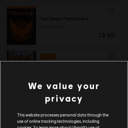
Tom Clancy’s The Division 2
อัลติเมทเอดิชัน
S$ 95
-75%
Tom Clancy's The Division 2
สแตนดาร์ดเอดิชั่น
S$ 10
S$ 40
We value your
privacy
Tom Clancy’s The Division 2
This website processes personal data through the
โกลด์เอดิชัน
use of online tracking technologies, including
S$ 80
cookies. To learn more about Ubisoft's use of