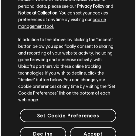
personal data, please see our
Privacy Policy
and
Notice at Collection
. You can set your cookies
preferences at anytime by visiting our
cookie
กำลังแสดงรายการ
3
จาก
3
รายการ
management tool.
กำลังมองหาวิดีโอเกมบน PC เกมล่าสุดอยู่ใช่หรือไม่? ไม่ต้องมองไปไหนนอกจาก
เราคิดว่าตำแหน่งของคุณอยู่ที่
United States
.
In addition to the above, by clicking the “accept”
Ubisoft Store
!เพลิดเพลินกับที่สุดแห่งประสบการณ์การเล่นเกมด้วยเกมใหม่ๆ,
พาส
ฤดูกาลต่างๆ และเนื้อหาเพิ่มเติมจาก
Ubisoft Store
โดยจะมีการลดราคาและข้อเสนอ
button below you specifically consent to sharing
พิเศษให้เป็นประจำ
ทำให้คุณสามารถคว้าดีลเด็ดจากเกมดังของ Ubisoft ไปได้ เช่น aAss
โปรดไปที่สโตร์ประจำประเทศเพื่อทำการสั่งซื้อ
and recording of your website activity, including
game browsing and purchase activity, with
Ubisoft’s partners via these online tracking
technologies. If you wish to decline, click the
อยู่ในสโตร์ปัจจุบัน
“decline” button below. You can change your
cookie preferences at any time by visiting the “Set
สลับไปยังสโตร์ในประเทศ
Cookie Preferences” link on the bottom of each
web page.
Set Cookie Preferences
สิทธิประโยชน์พิเศษ
รางวัล
Decline
Accept