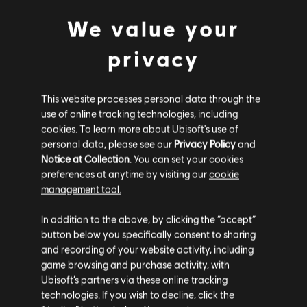
Towelie
We value your
S$ 3
privacy
This website processes personal data through the
DLC
South Park: The Fractured But Whole
use of online tracking technologies, including
Season Pass
cookies. To learn more about Ubisoft's use of
S$ 28
personal data, please see our
Privacy Policy
and
Notice at Collection
. You can set your cookies
preferences at anytime by visiting our
cookie
management tool.
DLC
South Park: The Fractured but Whole
เราคิดว่าตำแหน่งของคุณอยู่ที่
United States
.
In addition to the above, by clicking the “accept”
Danger Deck
button below you specifically consent to sharing
S$ 8
โปรดไปที่สโตร์ประจำประเทศเพื่อทำการสั่งซื้อ
and recording of your website activity, including
game browsing and purchase activity, with
Ubisoft’s partners via these online tracking
technologies. If you wish to decline, click the
อยู่ในสโตร์ปัจจุบัน