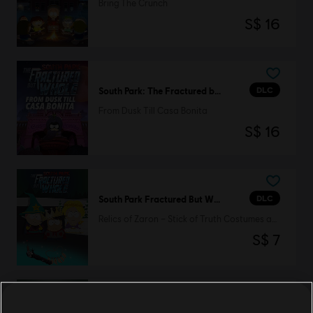
Bring The Crunch
S$ 16
DLC
South Park: The Fractured but Whole
From Dusk Till Casa Bonita
S$ 16
DLC
South Park Fractured But Whole
Relics of Zaron – Stick of Truth Costumes and Perks Pack
S$ 7
DLC
South Park: The Fractured but Whole