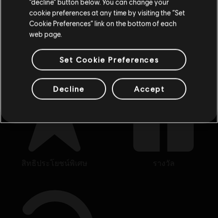
“decline” button below. You can change your
กำลังแสดงรายการ
6
จาก
6
รายการ
cookie preferences at any time by visiting the “Set
สลับไปยังสโตร์ในประเทศ
กำลังมองหาวิดีโอเกมบน PC เกมล่าสุดอยู่ใช่หรือไม่? ไม่ต้องมองไปไหนนอกจาก
Cookie Preferences” link on the bottom of each
Ubisoft Store
!เพลิดเพลินกับที่สุดแห่งประสบการณ์การเล่นเกมด้วยเกมใหม่ๆ,
พาส
web page.
ฤดูกาลต่างๆ และเนื้อหาเพิ่มเติมจาก
Ubisoft Store
โดยจะมีการลดราคาและข้อเสนอ
พิเศษให้เป็นประจำ
ทำให้คุณสามารถคว้าดีลเด็ดจากเกมดังของ Ubisoft ไปได้ เช่น aAss
Set Cookie Preferences
Decline
Accept
สิทธิประโยชน์พิเศษ
รางวัล