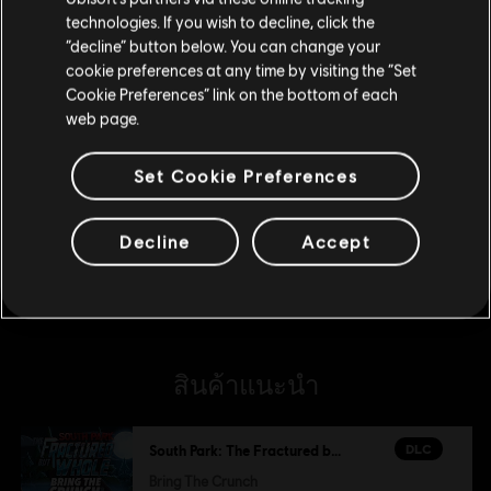
technologies. If you wish to decline, click the
DLC
South Park: The Fractured but Whole
อยู่ในสโตร์ปัจจุบัน
“decline” button below. You can change your
From Dusk Till Casa Bonita
cookie preferences at any time by visiting the “Set
สลับไปยังสโตร์ในประเทศ
S$ 16
Cookie Preferences” link on the bottom of each
web page.
DLC
South Park: The Fractured but Whole
Set Cookie Preferences
Towelie
S$ 3
Decline
Accept
สินค้าแนะนำ
DLC
South Park: The Fractured but Whole
Bring The Crunch