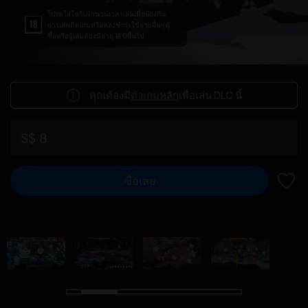
โปรดใส่ใจกับจำนวนเวลาเล่นเพื่อป้องกัน
การเสพติดเกมหรือหลงชำระใช้จ่ายอื่นๆ ผู้
ซื้อหรือผู้เล่นต้องมีอายุ 18 ปีขึ้นไป
คุณต้องมี
ตัวเกมหลัก
เพื่อเล่น DLC นี้
S$ 8
ซื้อเลย
เพิ่มไ