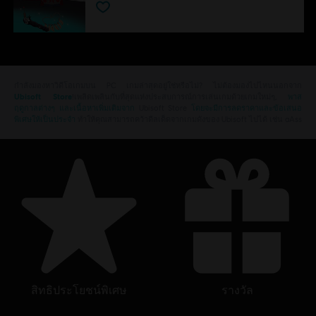
กำลังมองหาวิดีโอเกมบน PC เกมล่าสุดอยู่ใช่หรือไม่? ไม่ต้องมองไปไหนนอกจาก
Ubisoft Store
!เพลิดเพลินกับที่สุดแห่งประสบการณ์การเล่นเกมด้วยเกมใหม่ๆ,
พาส
ฤดูกาลต่างๆ และเนื้อหาเพิ่มเติมจาก
Ubisoft Store
โดยจะมีการลดราคาและข้อเสนอ
พิเศษให้เป็นประจำ
ทำให้คุณสามารถคว้าดีลเด็ดจากเกมดังของ Ubisoft ไปได้ เช่น aAss
สิทธิประโยชน์พิเศษ
รางวัล