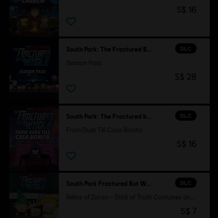
S$ 16
DLC
South Park: The Fractured But Whole
Season Pass
S$ 28
DLC
South Park: The Fractured but Whole
From Dusk Till Casa Bonita
S$ 16
DLC
South Park Fractured But Whole
Relics of Zaron – Stick of Truth Costumes and Perks Pack
S$ 7