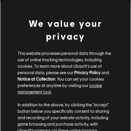
ประเภท:
RPG
,
แอ็กชัน/ผจญภัย
โหมดผู้เล่นหลายคน:
ไม่
เล่นคนเดียว:
ใช่
ดูเพิ่มเติม
We value your
privacy
© 2017 South Park Digital Studios LLC. All Rights
คอนเทนต์เสริม
Reserved. South Park and all elements thereof © 2017
Comedy Partners. All Rights Reserved. Comedy Central,
This website processes personal data through the
South Park and all related titles, logos, and characters are
DLC
South Park: The Fractured but Whole
use of online tracking technologies, including
trademarks of Comedy Partners. Game software © 2017
Bring The Crunch
cookies. To learn more about Ubisoft's use of
Ubisoft Entertainment. All Rights Reserved. Ubisoft and
S$ 16
personal data, please see our
Privacy Policy
and
the Ubisoft logo are trademarks of Ubisoft Entertainment
Notice at Collection
. You can set your cookies
in the U.S. and/or other countries.
preferences at anytime by visiting our
cookie
management tool.
DLC
South Park: The Fractured But Whole
เราคิดว่าตำแหน่งของคุณอยู่ที่
United States
.
In addition to the above, by clicking the “accept”
Season Pass
button below you specifically consent to sharing
S$ 28
โปรดไปที่สโตร์ประจำประเทศเพื่อทำการสั่งซื้อ
and recording of your website activity, including
game browsing and purchase activity, with
Ubisoft’s partners via these online tracking