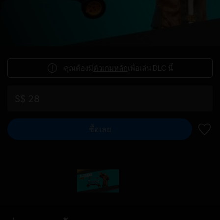
คุณต้องมี
ตัวเกมหลัก
เพื่อเล่น DLC นี้
S$ 28
ซื้อเลย
เพิ่มไ