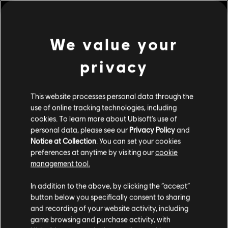
ต้องมี Riders Republic เพื่อเล่นเนื้อหาส่วนเสริมนี้
แพลตฟอร์ม:
PC (ดิจิทัล)
ประเภท:
Sports
,
เล่นหลายคน
We value your
ดูเพิ่มเติม
เงื่อนไขพีซี:
คุณต้องมีบัญชี Ubisoft และติดตั้งแอปพลิเคชัน Ubisoft
Connect เพื่อเล่นคอนเทนต์นี้
privacy
คอนเทนต์เสริม
© 2026 Ubisoft Entertainment. All Rights Reserved. Riders
This website processes personal data through the
Republic, Ubisoft, and the Ubisoft logo are registered or
DLC
use of online tracking technologies, including
Riders Republic
unregistered trademarks of Ubisoft Entertainment in the
cookies. To learn more about Ubisoft's use of
US and/or other countries.
แพ็ค Careers
personal data, please see our
Privacy Policy
and
S$ 55
Notice at Collection
. You can set your cookies
preferences at anytime by visiting our
cookie
management tool.
DLC
Riders Republic
เราคิดว่าตำแหน่งของคุณอยู่ที่
United States
.
In addition to the above, by clicking the “accept”
แพ็ค Frenzy
button below you specifically consent to sharing
S$ 28
โปรดไปที่สโตร์ประจำประเทศเพื่อทำการสั่งซื้อ
and recording of your website activity, including
game browsing and purchase activity, with