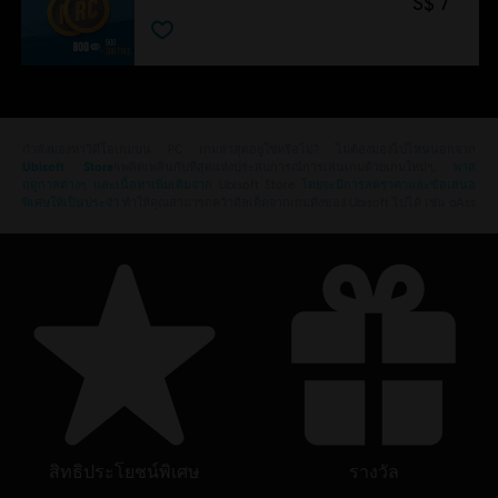
S$ 7
กำลังมองหาวิดีโอเกมบน PC เกมล่าสุดอยู่ใช่หรือไม่? ไม่ต้องมองไปไหนนอกจาก
Ubisoft Store
!เพลิดเพลินกับที่สุดแห่งประสบการณ์การเล่นเกมด้วยเกมใหม่ๆ,
พาส
ฤดูกาลต่างๆ และเนื้อหาเพิ่มเติมจาก
Ubisoft Store
โดยจะมีการลดราคาและข้อเสนอ
พิเศษให้เป็นประจำ
ทำให้คุณสามารถคว้าดีลเด็ดจากเกมดังของ Ubisoft ไปได้ เช่น aAss
สิทธิประโยชน์พิเศษ
รางวัล