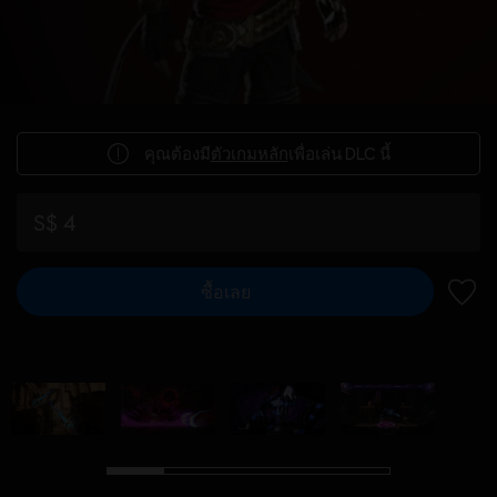
คุณต้องมี
ตัวเกมหลัก
เพื่อเล่น DLC นี้
S$ 4
ซื้อเลย
เพิ่มไ