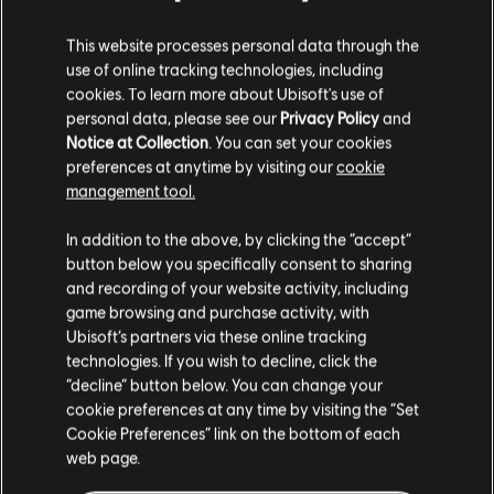
ประเภท:
แอ็กชัน/ผจญภัย
This website processes personal data through the
เงื่อนไขพีซี:
คุณต้องมีบัญชี Ubisoft และติดตั้งแอปพลิเคชัน Ubisoft
use of online tracking technologies, including
ดูเพิ่มเติม
Connect เพื่อเล่นคอนเทนต์นี้
cookies. To learn more about Ubisoft's use of
personal data, please see our
Privacy Policy
and
คอนเทนต์เสริม
© 2024 Ubisoft Entertainment. All Rights Reserved. Prince
Notice at Collection
. You can set your cookies
preferences at anytime by visiting our
cookie
of Persia, Ubisoft and the Ubisoft logo are registered or
management tool.
unregistered trademarks of Ubisoft Entertainment in the
DLC
Prince of Persia The Lost Crown
US and/or other countries.
เราคิดว่าตำแหน่งของคุณอยู่ที่
United States
.
In addition to the above, by clicking the “accept”
สกิน Dark Prince
button below you specifically consent to sharing
S$ 4
โปรดไปที่สโตร์ประจำประเทศเพื่อทำการสั่งซื้อ
and recording of your website activity, including
game browsing and purchase activity, with
Ubisoft’s partners via these online tracking
technologies. If you wish to decline, click the
DLC
Prince of Persia The Lost Crown
อยู่ในสโตร์ปัจจุบัน
“decline” button below. You can change your
Mask of Darkness
cookie preferences at any time by visiting the “Set
สลับไปยังสโตร์ในประเทศ
S$ 6
Cookie Preferences” link on the bottom of each
web page.