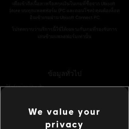
ข้อมูลทั่วไป
ผู้จัดจำหน่าย:
Ubisoft
ผู้พัฒนา:
Ubisoft Montpellier
วันวางจำหน่าย:
17/09/2024
We value your
คำอธิบาย:
ย้อนอดีตสู่จักรวาล Two Thrones ด้วยสกินที่ได้รับแรง
บันดาลใจจากเจ้าชายสำหรับ Sargon
privacy
แพลตฟอร์ม:
PC (ดิจิทัล)