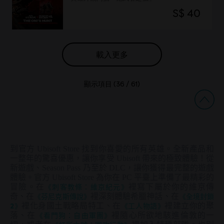
S$ 40
載入更多
顯示項目 (
36
/
61
)
到官方 Ubisoft Store 找到你喜愛的所有英雄。全新產品和
一整年的驚喜優惠，讓你享受 Ubisoft 帶來的極致體驗！從
新遊戲、Season Pass 乃至於 DLC，讓你獲得最完整的遊戲
體驗。官方 Ubisoft Store 為你在 PC 平臺上準備了最精彩的
冒險。在
《刺客教條：維京紀元》
裡寫下屬於你的維京傳
奇、在
《芬尼克斯傳說》
裡深刻體驗希臘神話、在
《全境封鎖
2》
裡化身國土戰略局特工、在
《工人物語》
裡建立你的聚
落、在
《看門狗：自由軍團》
裡隨心所欲地駭進倫敦的一