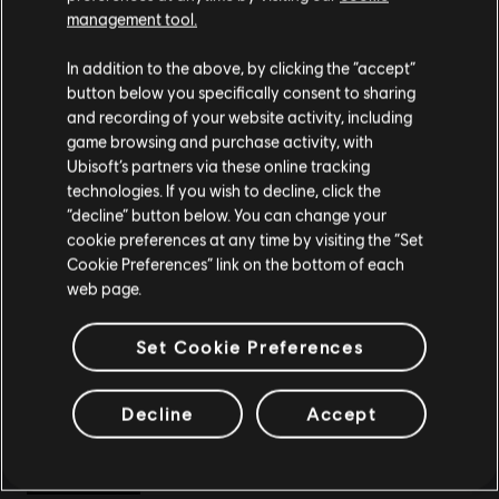
management tool.
DLC
《榮耀戰魂》
您是简体中文用户？
In addition to the above, by clicking the “accept”
少林武僧英雄外觀「美猴王悟空」
button below you specifically consent to sharing
S$ 17
请您访问我们的简体中文商店来完成购买
and recording of your website activity, including
game browsing and purchase activity, with
Ubisoft’s partners via these online tracking
technologies. If you wish to decline, click the
留在此商店
“decline” button below. You can change your
DLC
榮耀戰魂
cookie preferences at any time by visiting the “Set
重新选择您的商店
好戰者英雄
Cookie Preferences” link on the bottom of each
S$ 13
web page.
Set Cookie Preferences
DLC
《榮耀戰魂》
Decline
Accept
科爾哈特船長 - 海盜英雄外觀
S$ 16