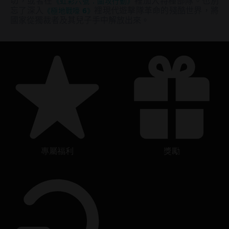
切，或者在
《虹彩六號：圍攻行動》
裡加入特種部隊。也別
忘了深入
《極地戰嚎 6》
裡現代遊擊隊革命的殘酷世界，將
國家從獨裁者及其兒子手中解放出來。
專屬福利
獎勵