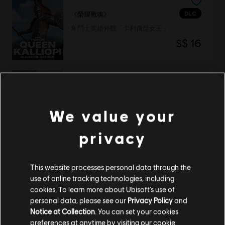
DLC
《榮耀戰魂》
角鬥士英雄外觀「卡利俄琵女王」
S$ 16
DLC
《榮耀戰魂》
大蛇英雄外觀「堅大師」（Master Katashi）
We value your
S$ 16
privacy
This website processes personal data through the
DLC
《榮耀戰魂》
use of online tracking technologies, including
黑色教長「拉維埃指揮官」英雄外觀
cookies. To learn more about Ubisoft's use of
S$ 17
personal data, please see our
Privacy Policy
and
Notice at Collection
. You can set your cookies
preferences at anytime by visiting our
cookie