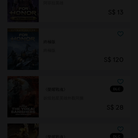
阿菲拉英雄
S$ 13
終極版
終極版
S$ 120
DLC
《榮耀戰魂》
妖怪剋星英雄外觀同捆
S$ 28
DLC
《榮耀戰魂》