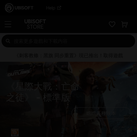
Help
《刺客教條：黑旗 同步重置》現已推出！取得遊戲
《星際大戰：亡命
之徒》
標準版
瞧瞧各種版本