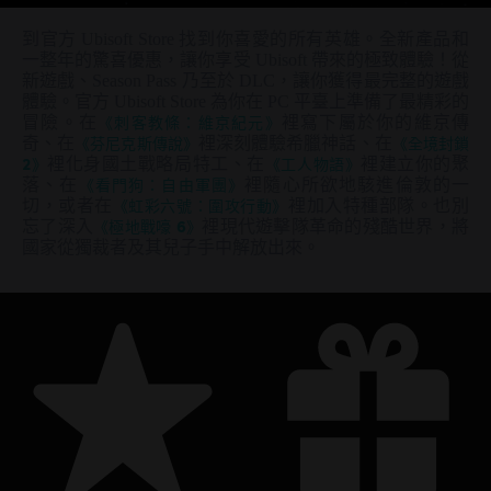
到官方 Ubisoft Store 找到你喜愛的所有英雄。全新產品和
一整年的驚喜優惠，讓你享受 Ubisoft 帶來的極致體驗！從
新遊戲、Season Pass 乃至於 DLC，讓你獲得最完整的遊戲
體驗。官方 Ubisoft Store 為你在 PC 平臺上準備了最精彩的
冒險。在
《刺客教條：維京紀元》
裡寫下屬於你的維京傳
奇、在
《芬尼克斯傳說》
裡深刻體驗希臘神話、在
《全境封鎖
2》
裡化身國土戰略局特工、在
《工人物語》
裡建立你的聚
落、在
《看門狗：自由軍團》
裡隨心所欲地駭進倫敦的一
切，或者在
《虹彩六號：圍攻行動》
裡加入特種部隊。也別
忘了深入
《極地戰嚎 6》
裡現代遊擊隊革命的殘酷世界，將
國家從獨裁者及其兒子手中解放出來。