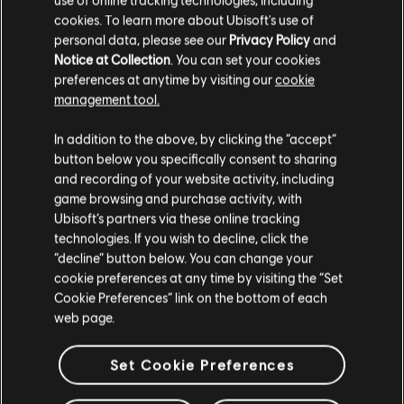
cookies. To learn more about Ubisoft's use of
personal data, please see our
Privacy Policy
and
Notice at Collection
. You can set your cookies
preferences at anytime by visiting our
cookie
management tool.
您是简体中文用户？
In addition to the above, by clicking the “accept”
button below you specifically consent to sharing
请您访问我们的简体中文商店来完成购买
and recording of your website activity, including
game browsing and purchase activity, with
Ubisoft’s partners via these online tracking
technologies. If you wish to decline, click the
留在此商店
“decline” button below. You can change your
cookie preferences at any time by visiting the “Set
重新选择您的商店
Cookie Preferences” link on the bottom of each
web page.
Set Cookie Preferences