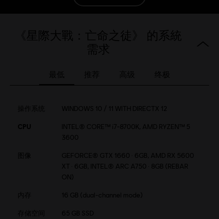
分級：
暴力, 反社會性
《星際大戰：亡命之徒》 的系統
需求
語言：
English (語音, 界面, 字幕)
最低
推荐
高级
终极
French (語音, 界面, 字幕)
查看更多
平台:
語言：
PC（數位）, PS5（數位）, Xbox（數位）, Steam, Switch 2
操作系统
WINDOWS 10 / 11 WITH DIRECTX 12
(Digital)
CPU
INTEL® CORE™ i7-8700K, AMD RYZEN™ 5
類型：
射擊
,
動作/冒險
,
開放世界
3600
图像
GEFORCE® GTX 1660 · 6GB, AMD RX 5600
STAR WARS © & TM 2024 Lucasfilm Ltd. All Rights
XT · 6GB, INTEL® ARC A750 · 8GB (REBAR
Reserved. Developed by Ubisoft. Ubisoft TM & © 2024
ON)
Ubisoft Entertainment. All Rights Reserved.
内存
16 GB (dual-channel mode)
存储空间
65 GB SSD