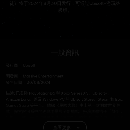
一般資訊
發行商：
Ubisoft
開發商：
Massive Entertainment
發售日期：
30/08/2024
描述:
已登陸 PlayStation®5 與 Xbox Series X|S、Ubisoft+、
Amazon Luna、以及 Windows PC 的 Ubisoft Store、Steam 和 Epic
Games Store 等平台。 體驗《星際大戰》史上第一款開放世界遊
戲，探索銀河系中的經典場景與全新地點。扮演無賴痞子「凱伊．
維斯」，賭上一切尋求自由以及展開新生的方法。加入銀河系頭號
通緝犯的行列，透過戰鬥、偷竊與智取在銀河系犯罪集團中闖蕩。
查看更多
只
查看更多