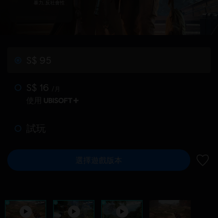
暴力, 反社會性
S$ 95
S$ 16
/月
使用
試玩
選擇遊戲版本
新增