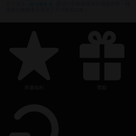
忘了深入
《極地戰嚎 6》
裡現代遊擊隊革命的殘酷世界，將
國家從獨裁者及其兒子手中解放出來。
專屬福利
獎勵