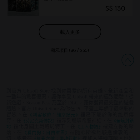
S$ 130
載入更多
顯示項目 (
36
/
255
)
到官方 Ubisoft Store 找到你喜愛的所有英雄。全新產品和
一整年的驚喜優惠，讓你享受 Ubisoft 帶來的極致體驗！從
新遊戲、Season Pass 乃至於 DLC，讓你獲得最完整的遊戲
體驗。官方 Ubisoft Store 為你在 PC 平臺上準備了最精彩的
冒險。在
《刺客教條：維京紀元》
裡寫下屬於你的維京傳
奇、在
《芬尼克斯傳說》
裡深刻體驗希臘神話、在
《全境封鎖
2》
裡化身國土戰略局特工、在
《工人物語》
裡建立你的聚
落、在
《看門狗：自由軍團》
裡隨心所欲地駭進倫敦的一
切，或者在
《虹彩六號：圍攻行動》
裡加入特種部隊。也別