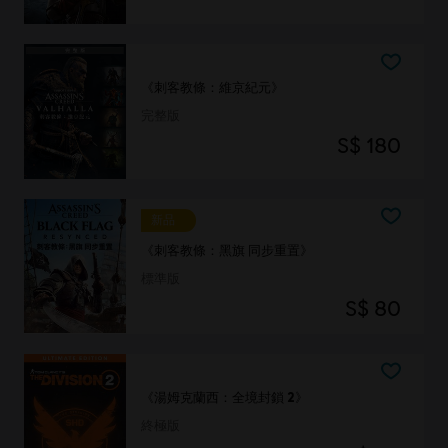
《刺客教條：維京紀元》
完整版
S$ 180
新品
《刺客教條：黑旗 同步重置》
標準版
S$ 80
《湯姆克蘭西：全境封鎖 2》
終極版