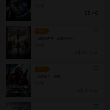
完整版
S$ 40
-75%
《湯姆克蘭西：全境封鎖 2》
標準版
S$ 10
S$ 40
-95%
《火線獵殺：絕境》
標準版
S$ 4
S$ 80