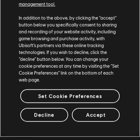
management tool.
DLC
《刺客教條：暗影者》
您是简体中文用户？
In addition to the above, by clicking the “accept”
Helix 點數基礎組合包 - 500
button below you specifically consent to sharing
S$ 7
请您访问我们的简体中文商店来完成购买
and recording of your website activity, including
game browsing and purchase activity, with
Ubisoft’s partners via these online tracking
technologies. If you wish to decline, click the
留在此商店
“decline” button below. You can change your
DLC
《湯姆克蘭西：全境封鎖 2》
cookie preferences at any time by visiting the “Set
重新选择您的商店
「布魯克林之戰」擴充內容
Cookie Preferences” link on the bottom of each
S$ 20
web page.
Set Cookie Preferences
DLC
刺客教條：梟雄
Decline
Accept
開膛手傑克
S$ 20