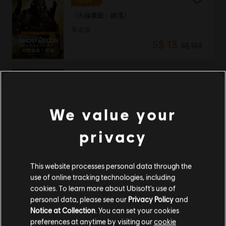
-90%
《火線獵殺：絕境》
黃金版
S$ 13
S$ 133
看門狗
標準版
We value your
S$ 28
privacy
新品
This website processes personal data through the
DLC
《刺客教條：黑旗 同步重置》
use of online tracking technologies, including
龍之風暴角色組合包
cookies. To learn more about Ubisoft's use of
personal data, please see our
Privacy Policy
and
S$ 13
Notice at Collection
. You can set your cookies
preferences at anytime by visiting our
cookie