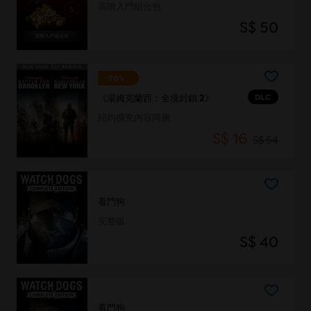
高階入門組合包
S$ 50
-70%
DLC
《湯姆克蘭西：全境封鎖 2》
紐約擴充內容同捆
S$ 16
S$ 54
看門狗
完整版
S$ 40
看門狗