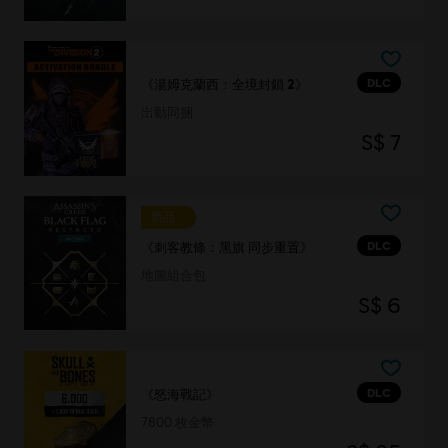
DLC
《湯姆克蘭西：全境封鎖 2》
出動同捆
S$ 7
新品
DLC
《刺客教條：黑旗 同步重置》
地圖組合包
S$ 6
DLC
《怒海戰記》
7800 枚金幣