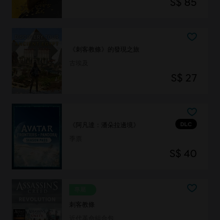
S$ 85
《刺客教條》的發現之旅
古埃及
S$ 27
DLC
《阿凡達：潘朵拉邊境》
季票
S$ 40
專屬
刺客教條
近代革命組合包