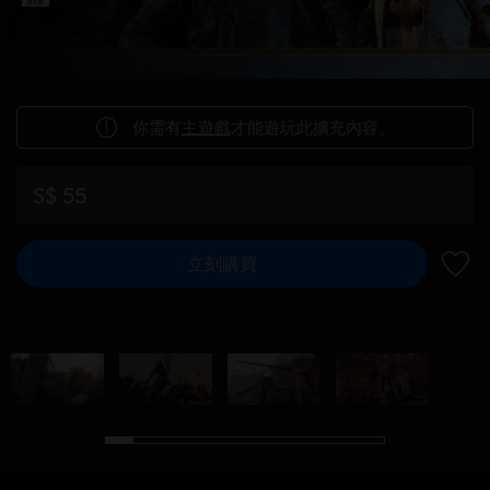
你需有
主遊戲
才能遊玩此擴充內容。
S$ 55
立刻購買
新增