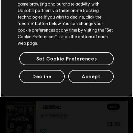
守護者英雄
game browsing and purchase activity, with
S$ 13
Ubisoft’s partners via these online tracking
technologies. If you wish to decline, click the
留在此商店
“decline” button below. You can change your
cookie preferences at any time by visiting the “Set
重新选择您的商店
DLC
《榮耀戰魂》
Cookie Preferences” link on the bottom of each
美洲豹武士英雄
web page.
S$ 13
Set Cookie Preferences
Decline
Accept
推薦
DLC
《榮耀戰魂》
黃金英雄組合包
S$ 55