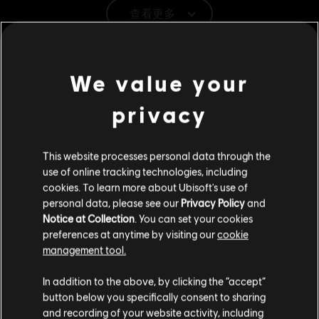
查看更多
平台:
PC（數位）
類型：
多人
,
格鬥
,
合作
其他內容
We value your
© 2024 Ubisoft Entertainment. All Rights Reserved. The For Honor logo, Marching Fire,
DLC
《榮耀戰魂》
privacy
Ubisoft and the Ubisoft logo are registered or unregistered trademarks of Ubisoft
黃金英雄組合包
Entertainment in the US and/or other countries.
S$ 55
This website processes personal data through the
use of online tracking technologies, including
cookies. To learn more about Ubisoft's use of
DLC
personal data, please see our
Privacy Policy
and
《榮耀戰魂》
Notice at Collection
. You can set your cookies
《刺客教條》終極英雄外觀同捆
preferences at anytime by visiting our
cookie
S$ 75
management tool.
您是简体中文用户？
In addition to the above, by clicking the “accept”
button below you specifically consent to sharing
DLC
《榮耀戰魂》
请您访问我们的简体中文商店来完成购买
and recording of your website activity, including