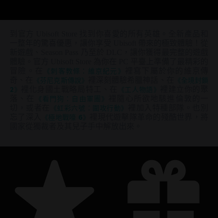
到官方 Ubisoft Store 找到你喜愛的所有英雄。全新產品和
一整年的驚喜優惠，讓你享受 Ubisoft 帶來的極致體驗！從
新遊戲、Season Pass 乃至於 DLC，讓你獲得最完整的遊戲
體驗。官方 Ubisoft Store 為你在 PC 平臺上準備了最精彩的
冒險。在
《刺客教條：維京紀元》
裡寫下屬於你的維京傳
奇、在
《芬尼克斯傳說》
裡深刻體驗希臘神話、在
《全境封鎖
2》
裡化身國土戰略局特工、在
《工人物語》
裡建立你的聚
落、在
《看門狗：自由軍團》
裡隨心所欲地駭進倫敦的一
切，或者在
《虹彩六號：圍攻行動》
裡加入特種部隊。也別
忘了深入
《極地戰嚎 6》
裡現代遊擊隊革命的殘酷世界，將
國家從獨裁者及其兒子手中解放出來。