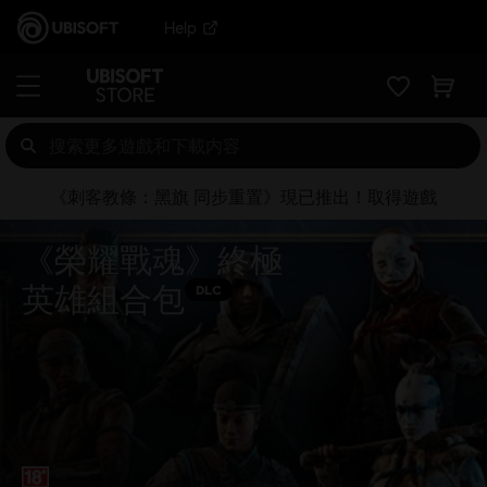
Help
《刺客教條：黑旗 同步重置》現已推出！取得遊戲
《榮耀戰魂》終極
英雄組合包
DLC