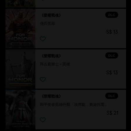
DLC
《榮耀戰魂》
僧兵英雄
S$ 13
DLC
《榮耀戰魂》
拜占庭衛士 - 英雄
S$ 13
DLC
《榮耀戰魂》
和平使者英雄外觀「埃齊歐．奧迪托雷」
S$ 21