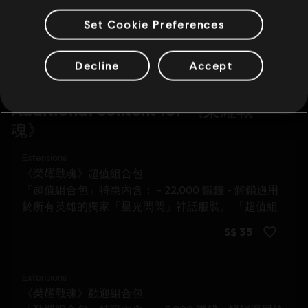
Set Cookie Preferences
Decline
Accept
Additional content for 《榮耀戰
37
魂》