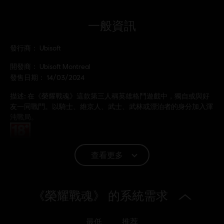
一般資訊
發行商：
Ubisoft
開發商：
Ubisoft Montreal
發售日期：
14/03/2024
描述:
在《榮耀戰魂》這款第三人稱英雄格鬥遊戲中，獨自或與好
友一同戰鬥。以騎士、維京人、武士、武林或漂泊者的身分加入渾
沌戰局。
分級：
查看更多
平台:
PC（數位）, PS4（數位）, Xbox（數位）, Steam
類型：
多人
,
格鬥
,
合作
《榮耀戰魂》 的系統需求
反作弊軟體:
Easy Anti-Cheat 反作弊解決方案隨本遊戲自動安裝，
安裝後方可遊玩，取消安裝則無法啟動遊戲。
最低
推荐