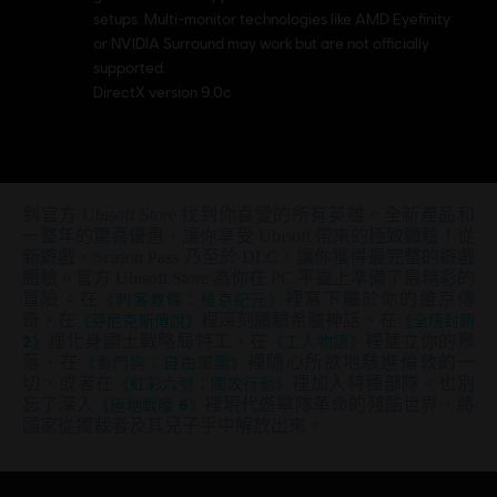
setups. Multi-monitor technologies like AMD Eyefinity
or NVIDIA Surround may work but are not officially
supported.
DirectX version 9.0c
到官方 Ubisoft Store 找到你喜愛的所有英雄。全新產品和
一整年的驚喜優惠，讓你享受 Ubisoft 帶來的極致體驗！從
新遊戲、Season Pass 乃至於 DLC，讓你獲得最完整的遊戲
體驗。官方 Ubisoft Store 為你在 PC 平臺上準備了最精彩的
冒險。在
《刺客教條：維京紀元》
裡寫下屬於你的維京傳
奇、在
《芬尼克斯傳說》
裡深刻體驗希臘神話、在
《全境封鎖
2》
裡化身國土戰略局特工、在
《工人物語》
裡建立你的聚
落、在
《看門狗：自由軍團》
裡隨心所欲地駭進倫敦的一
切，或者在
《虹彩六號：圍攻行動》
裡加入特種部隊。也別
忘了深入
《極地戰嚎 6》
裡現代遊擊隊革命的殘酷世界，將
國家從獨裁者及其兒子手中解放出來。