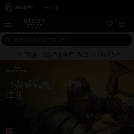
Help
《刺客教條：黑旗 同步重置》現已推出！取得遊戲
《榮耀戰魂》
標
準版
瞧瞧各種版本