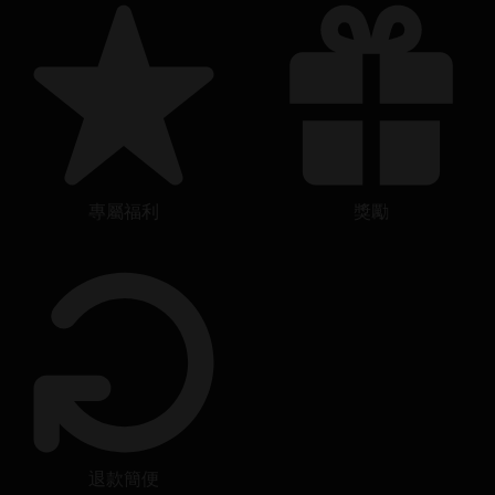
專屬福利
獎勵
退款簡便