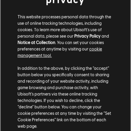
This website processes personal data through the
use of online tracking technologies, including
cookies. To learn more about Ubisoft's use of
personal data, please see our
Privacy Policy
and
Notice at Collection
. You can set your cookies
preferences at anytime by visiting our
cookie
management tool.
您是简体中文用户？
In addition to the above, by clicking the “accept”
button below you specifically consent to sharing
请您访问我们的简体中文商店来完成购买
and recording of your website activity, including
game browsing and purchase activity, with
Ubisoft’s partners via these online tracking
technologies. If you wish to decline, click the
留在此商店
“decline” button below. You can change your
cookie preferences at any time by visiting the “Set
重新选择您的商店
Cookie Preferences” link on the bottom of each
web page.