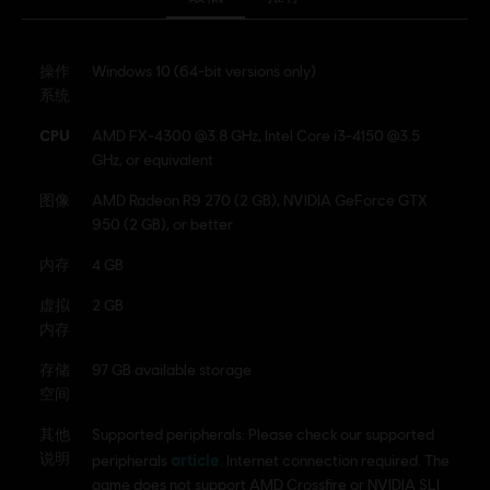
© 2024 Ubisoft Entertainment. All Rights Reserved. The
操作
Windows 10 (64-bit versions only)
For Honor logo, Marching Fire, Ubisoft and the Ubisoft
系统
logo are registered or unregistered trademarks of Ubisoft
Entertainment in the US and/or other countries.
CPU
AMD FX-4300 @3.8 GHz, Intel Core i3-4150 @3.5
GHz, or equivalent
图像
AMD Radeon R9 270 (2 GB), NVIDIA GeForce GTX
950 (2 GB), or better
内存
4 GB
虚拟
2 GB
内存
存储
97 GB available storage
空间
其他
Supported peripherals: Please check our supported
说明
article
peripherals
. Internet connection required. The
game does not support AMD Crossfire or NVIDIA SLI