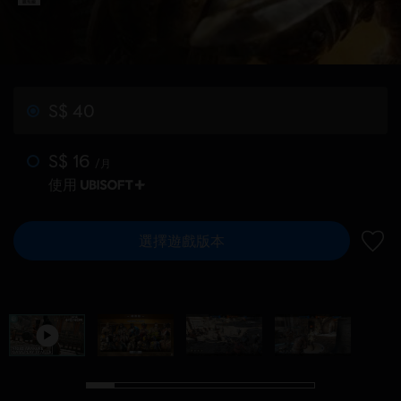
S$ 40
S$ 16
/月
使用
選擇遊戲版本
新增