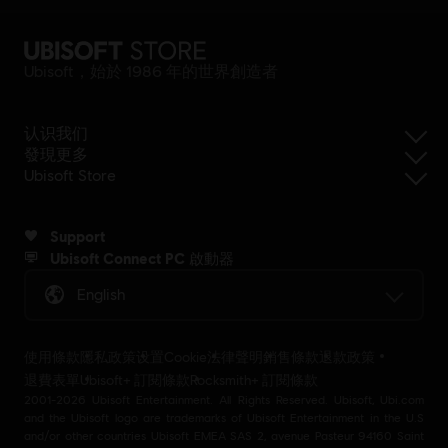
Ubisoft，始於 1986 年的世界創造者
认识我们
發現更多
Ubisoft Store
Support
Ubisoft Connect PC 啟動器
English
使用條款
隱私政策
设置Cookie
法律聲明
銷售條款
退款政策
退費表單
Ubisoft+ 訂閱條款
Rocksmith+ 訂閱條款
2001-2026 Ubisoft Entertainment. All Rights Reserved. Ubisoft, Ubi.com
and the Ubisoft logo are trademarks of Ubisoft Entertainment in the U.S
and/or other countries Ubisoft EMEA SAS 2, avenue Pasteur 94160 Saint