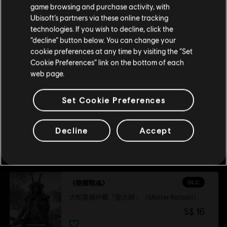
《刺客教條：暗影者》英雄外觀同捆
game browsing and purchase activity, with
S$ 40
Ubisoft’s partners via these online tracking
technologies. If you wish to decline, click the
留在此商店
“decline” button below. You can change your
cookie preferences at any time by visiting the “Set
重新选择您的商店
DLC
《榮耀戰魂》
Cookie Preferences” link on the bottom of each
大蛇英雄外觀「堅大師」（Master Katashi）
web page.
S$ 16
Set Cookie Preferences
Decline
Accept
推薦
DLC
《榮耀戰魂》
大蛇英雄外觀「堅大師」（Master Katashi）
S$ 16