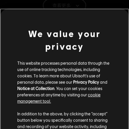
查看更多
平台:
PC（數位）
類型：
合作
,
格鬥
,
多人
其他內容
We value your
© 2024 Ubisoft Entertainment. All Rights Reserved. The
DLC
《榮耀戰魂》
For Honor logo, Ubisoft, and the Ubisoft logo are
privacy
registered or unregistered trademarks of Ubisoft
《刺客教條》終極英雄外觀同捆
Entertainment in the US and/or other countries.
S$ 75
This website processes personal data through the
use of online tracking technologies, including
cookies. To learn more about Ubisoft's use of
DLC
personal data, please see our
Privacy Policy
and
《榮耀戰魂》
Notice at Collection
. You can set your cookies
高地勇士英雄外觀「背誓者馬多克斯」
preferences at anytime by visiting our
cookie
S$ 17
management tool.
您是简体中文用户？
In addition to the above, by clicking the “accept”
button below you specifically consent to sharing
DLC
《榮耀戰魂》
请您访问我们的简体中文商店来完成购买
and recording of your website activity, including