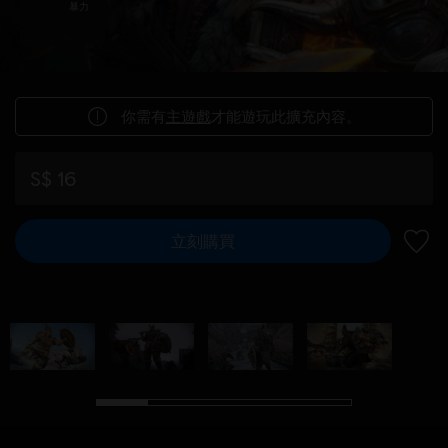
暴力
你需有
主遊戲
才能遊玩此擴充內容。
S$ 16
立刻購買
新增