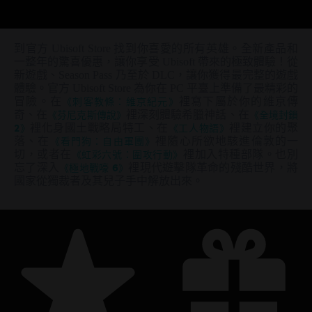
到官方 Ubisoft Store 找到你喜愛的所有英雄。全新產品和
一整年的驚喜優惠，讓你享受 Ubisoft 帶來的極致體驗！從
新遊戲、Season Pass 乃至於 DLC，讓你獲得最完整的遊戲
體驗。官方 Ubisoft Store 為你在 PC 平臺上準備了最精彩的
冒險。在
《刺客教條：維京紀元》
裡寫下屬於你的維京傳
奇、在
《芬尼克斯傳說》
裡深刻體驗希臘神話、在
《全境封鎖
2》
裡化身國土戰略局特工、在
《工人物語》
裡建立你的聚
落、在
《看門狗：自由軍團》
裡隨心所欲地駭進倫敦的一
切，或者在
《虹彩六號：圍攻行動》
裡加入特種部隊。也別
忘了深入
《極地戰嚎 6》
裡現代遊擊隊革命的殘酷世界，將
國家從獨裁者及其兒子手中解放出來。