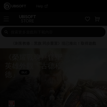
Help
《刺客教條：黑旗 同步重置》現已推出！取得遊戲
《榮耀戰魂》督軍
英雄外觀「古德穆
德」
DLC