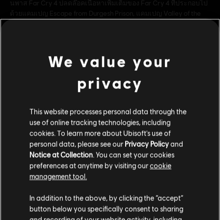
นพาส Far Cry 4 ปลดล๊อคเนื้อหาเพิ่มเติมของ Far Cry 4 ที่ประกอบไป
ด้วยแคมเปญ Escape from Durgesh Prison, แคมเปญ Valley of the
Yetis, อาวุธเพิ่มเติมห้าชิ้น และ Overrun - โหมด PvP พิเ
ดูเพิ่มเติม
เรตของเกม:
We value your
ประเภท:
เกมยิง
privacy
ดูเพิ่มเติม
เงื่อนไขพีซี:
คุณต้องมีบัญชี Ubisoft และติดตั้งแอปพลิเคชัน Ubisoft
Connect เพื่อเล่นคอนเทนต์นี้
คอนเทนต์เสริม
This website processes personal data through the
โหมดผู้เล่นหลายคน:
ใช่
use of online tracking technologies, including
เล่นคนเดียว:
ใช่
cookies. To learn more about Ubisoft's use of
DLC
Far Cry 4
personal data, please see our
Privacy Policy
and
© 2015 Ubisoft Entertainment. All Rights Reserved. Far Cry,
Notice at Collection
. You can set your cookies
Valley of The Yetis
Ubisoft, and the Ubisoft logo are trademarks of Ubisoft
preferences at anytime by visiting our
cookie
S$ 20
management tool.
Entertainment in the US and/or other countries. Based on
Crytek’s original Far Cry directed by Cevat Yerli. Powered by
เราคิดว่าตำแหน่งของคุณอยู่ที่
United States
.
In addition to the above, by clicking the “accept”
Crytek’s technology “CryEngine.”
button below you specifically consent to sharing
DLC
Far Cry 4
โปรดไปที่สโตร์ประจำประเทศเพื่อทำการสั่งซื้อ
and recording of your website activity, including