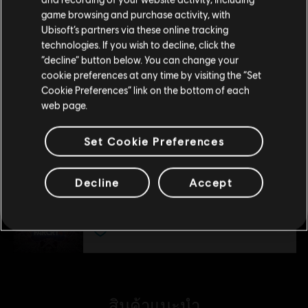
Overrun
game browsing and purchase activity, with
S$ 7
Ubisoft’s partners via these online tracking
technologies. If you wish to decline, click the
อยู่ในสโตร์ปัจจุบัน
“decline” button below. You can change your
cookie preferences at any time by visiting the “Set
สลับไปยังสโตร์ในประเทศ
DLC
Far Cry 4
Cookie Preferences” link on the bottom of each
Hurk Deluxe Pack
web page.
S$ 9
Set Cookie Preferences
DLC
Far Cry 4
Decline
Accept
Escape from Durgesh Prison
S$ 13
สินค้าแนะนำ