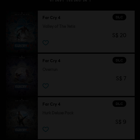
DLC
Far Cry 4
Valley of The Yetis
S$ 20
DLC
Far Cry 4
Overrun
S$ 7
DLC
Far Cry 4
Hurk Deluxe Pack
S$ 9