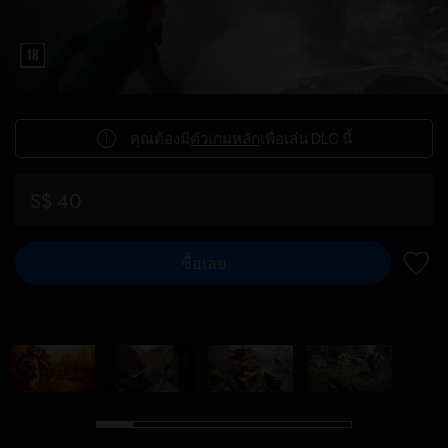
คุณต้องมี
ตัวเกมหลัก
เพื่อเล่น DLC นี้
S$ 40
ซื้อเลย
เพิ่มไ