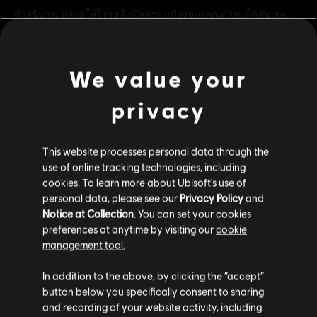
คำอธิบาย:
ปล่อยให้โจรสลัดยึดครองเมืองของคุณด้วยแพ็ค Pirate
Cove! เปลี่ยนชายฝั่งของคุณให้กลายเป็นสถานที่ศักดิ์สิทธิ์ที่เต็มไป
ด้วยหาดทรายสีขาว ปืนใหญ่ และซากเรือ ด้วยเครื่องประดับและสกิน
ใหม่สุดท้าทายกว่า 21 รายการ
We value your
แพลตฟอร์ม:
PC (ดิจิทัล)
ดูเพิ่มเติม
ประเภท:
วางกลยุทธ์
privacy
เงื่อนไขพีซี:
คุณต้องมีบัญชี Ubisoft และติดตั้งแอปพลิเคชัน Ubisoft
Connect เพื่อเล่นคอนเทนต์นี้
คอนเทนต์เสริม
This website processes personal data through the
use of online tracking technologies, including
© 2019–2024 Ubisoft Entertainment. All Rights Reserved.
cookies. To learn more about Ubisoft's use of
DLC
Anno 1800, Ubisoft, and the Ubisoft logo are registered or
Anno 1800
personal data, please see our
Privacy Policy
and
unregistered trademarks of Ubisoft Entertainment in the
แพ็ค Steampunk
Notice at Collection
. You can set your cookies
US and/or other countries. Anno is a registered or
S$ 7
preferences at anytime by visiting our
cookie
unregistered trademark of Ubisoft GmbH in the US and/or
management tool.
other countries.
เราคิดว่าตำแหน่งของคุณอยู่ที่
United States
.
In addition to the above, by clicking the “accept”
DLC
Anno 1800
button below you specifically consent to sharing
Docklands
โปรดไปที่สโตร์ประจำประเทศเพื่อทำการสั่งซื้อ
and recording of your website activity, including