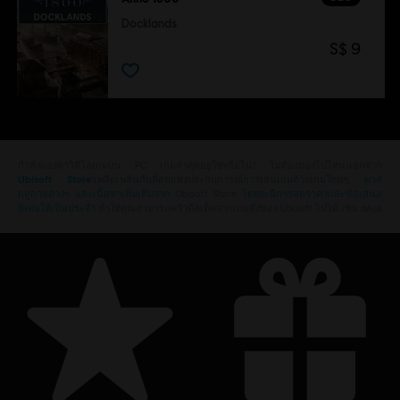
Docklands
S$ 9
กำลังมองหาวิดีโอเกมบน PC เกมล่าสุดอยู่ใช่หรือไม่? ไม่ต้องมองไปไหนนอกจาก
Ubisoft Store
!เพลิดเพลินกับที่สุดแห่งประสบการณ์การเล่นเกมด้วยเกมใหม่ๆ,
พาส
ฤดูกาลต่างๆ และเนื้อหาเพิ่มเติมจาก
Ubisoft Store
โดยจะมีการลดราคาและข้อเสนอ
พิเศษให้เป็นประจำ
ทำให้คุณสามารถคว้าดีลเด็ดจากเกมดังของ Ubisoft ไปได้ เช่น aAss