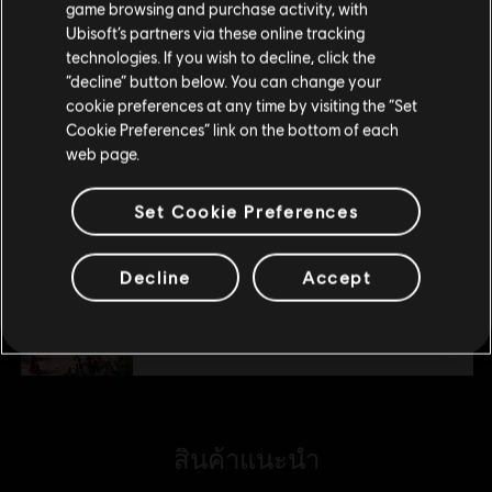
game browsing and purchase activity, with
S$ 9
Ubisoft’s partners via these online tracking
technologies. If you wish to decline, click the
อยู่ในสโตร์ปัจจุบัน
“decline” button below. You can change your
DLC
Anno 1800
cookie preferences at any time by visiting the “Set
สลับไปยังสโตร์ในประเทศ
Cookie Preferences” link on the bottom of each
New World Rising
web page.
S$ 20
Set Cookie Preferences
DLC
Anno 1800
Decline
Accept
แพ็ก Amusements
S$ 7
สินค้าแนะนำ