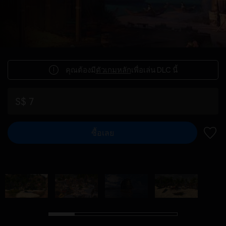
คุณต้องมี
ตัวเกมหลัก
เพื่อเล่น DLC นี้
S$ 7
ซื้อเลย
เพิ่มไ