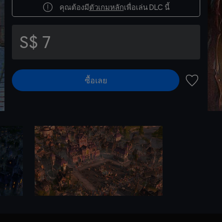
คุณต้องมี
ตัวเกมหลัก
เพื่อเล่น DLC นี้
S$ 7
ซื้อเลย
เพิ่มไปยัง