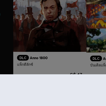
า
DLC
Anno 1800
DLC
A
แพ็กดีลักซ์
บันเดิลแพ
S$ 13