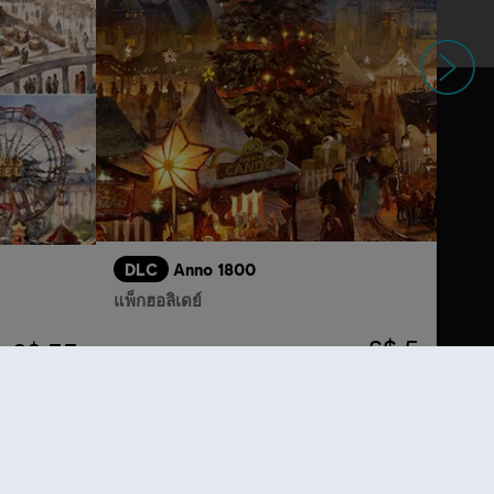
ถัดไป
DLC
Anno 1800
แพ็กฮอลิเดย์
S$ 5
S$ 33