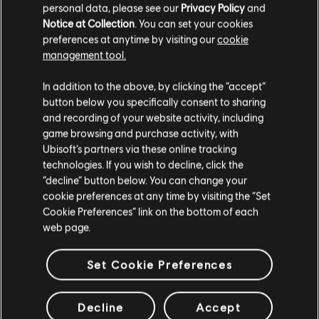
personal data, please see our
Privacy Policy
and
Notice at Collection
. You can set your cookies
DLC
刺客教條：起源
preferences at anytime by visiting our
cookie
management tool.
Season Pass
S$ 53
您是简体中文用户？
In addition to the above, by clicking the “accept”
button below you specifically consent to sharing
请您访问我们的简体中文商店来完成购买
and recording of your website activity, including
game browsing and purchase activity, with
DLC
刺客教條：起源
Ubisoft’s partners via these online tracking
法老詛咒
technologies. If you wish to decline, click the
留在此商店
S$ 27
“decline” button below. You can change your
cookie preferences at any time by visiting the “Set
重新选择您的商店
Cookie Preferences” link on the bottom of each
web page.
DLC
刺客教條：起源
無形者
Set Cookie Preferences
S$ 13
Decline
Accept