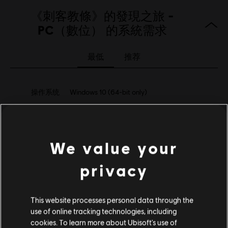
English (語音, 界面, 字幕)
《刺客教條》的發現之旅 -
French (語音, 界面, 字幕)
PC（數位） 的系統需求
查看更多
語言：
類型：
動作/冒險
最低
推荐
啟動:
自動增添至你的 適用於PC的Ubisoft Connect 遊戲庫供你下
載。
操作系统
Windows 10 (64-bit only)
PC 條件:
你需有 Ubisoft 帳號並安裝 Ubisoft Connect 應用程式方可
遊玩此內容。
CPU
Intel i5-4460 / AMD Ryzen 3 1200
防竄改軟體:
Denuvo 數位版權管理工具（DRM）隨本遊戲自動安
图像
NVidia GeForce GTX 960 / AMD R9 380
裝，必須安裝方可啟動遊戲。
We value your
多人遊戲：
No
内存
8 GB (Dual channel)
單人遊戲：
Yes
privacy
存储空间
50 GB
© 2017 Ubisoft Entertainment. All Rights Reserved. Assassin’s Creed, Ubisoft, and
This website processes personal data through the
the Ubisoft logo are registered or unregistered trademarks of Ubisoft Entertainment
use of online tracking technologies, including
in the US and/or other countries.
其他內容
cookies. To learn more about Ubisoft's use of