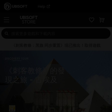
Help
《刺客教條：黑旗 同步重置》現已推出！取得遊戲
《刺客教條》的發
現之旅
古埃及