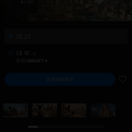
暴力, 恐怖
S$ 27
S$ 16
/月
使用
選擇遊戲版本
新增