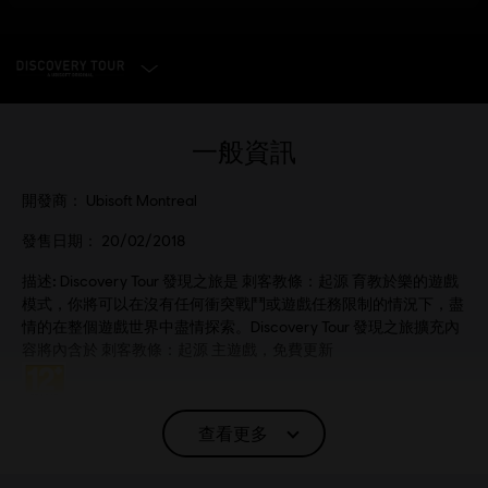
選擇遊戲版本
一般資訊
開發商：
Ubisoft Montreal
發售日期：
20/02/2018
描述:
Discovery Tour 發現之旅是 刺客教條：起源 育教於樂的遊戲
模式，你將可以在沒有任何衝突戰鬥或遊戲任務限制的情況下，盡
情的在整個遊戲世界中盡情探索。Discovery Tour 發現之旅擴充內
容將內含於 刺客教條：起源 主遊戲，免費更新
分級：
暴力, 恐怖
查看更多
語言：