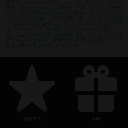
新遊戲、Season Pass 乃至於 DLC，讓你獲得最完整的遊戲
體驗。官方 Ubisoft Store 為你在 PC 平臺上準備了最精彩的
冒險。在
《刺客教條：維京紀元》
裡寫下屬於你的維京傳
奇、在
《芬尼克斯傳說》
裡深刻體驗希臘神話、在
《全境封鎖
2》
裡化身國土戰略局特工、在
《工人物語》
裡建立你的聚
落、在
《看門狗：自由軍團》
裡隨心所欲地駭進倫敦的一
切，或者在
《虹彩六號：圍攻行動》
裡加入特種部隊。也別
忘了深入
《極地戰嚎 6》
裡現代遊擊隊革命的殘酷世界，將
國家從獨裁者及其兒子手中解放出來。
專屬福利
獎勵