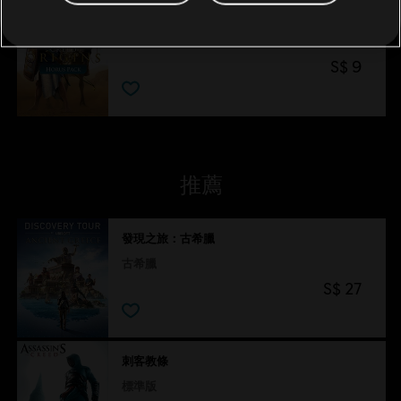
DLC
刺客教條：起源
荷鲁斯组合包
S$ 9
推薦
發現之旅：古希臘
古希臘
S$ 27
刺客教條
標準版