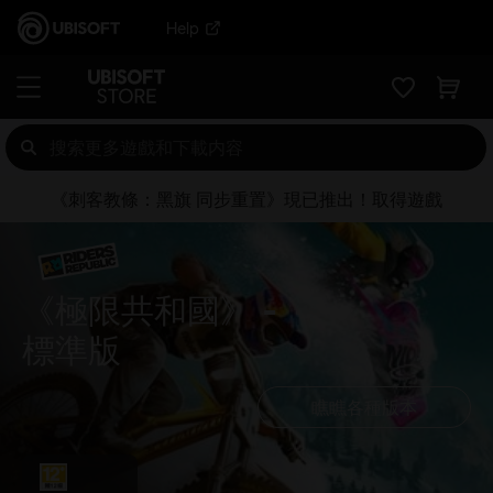
Help
《刺客教條：黑旗 同步重置》現已推出！取得遊戲
《極限共和國》
標準版
瞧瞧各種版本