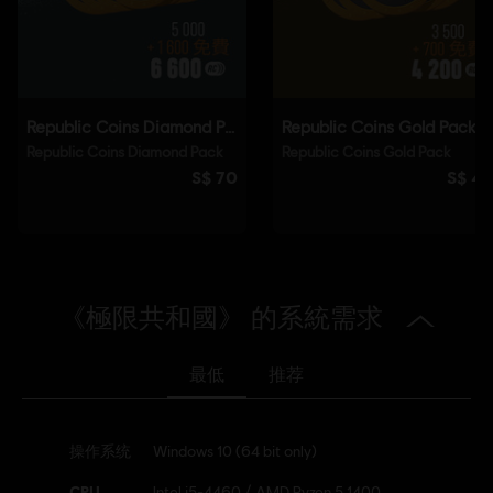
遊玩此內容。
單人遊戲：
Yes
© 2021 Ubisoft Entertainment. All Rights Reserved. Riders
Republic, Ubisoft and the Ubisoft logo are registered or
unregistered trademarks of Ubisoft Entertainment in the
U.S. and/or other countries.
《極限共和國》 的系統需求
最低
推荐
操作系统
Windows 10 (64 bit only)
CPU
Intel i5-4460 / AMD Ryzen 5 1400