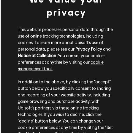
privacy
This website processes personal data through the
use of online tracking technologies, including
cookies. To learn more about Ubisoft's use of
personal data, please see our
Privacy Policy
and
Notice at Collection
. You can set your cookies
preferences at anytime by visiting our
cookie
management tool.
您是简体中文用户？
In addition to the above, by clicking the “accept”
button below you specifically consent to sharing
请您访问我们的简体中文商店来完成购买
and recording of your website activity, including
game browsing and purchase activity, with
Ubisoft’s partners via these online tracking
technologies. If you wish to decline, click the
留在此商店
“decline” button below. You can change your
cookie preferences at any time by visiting the “Set
重新选择您的商店