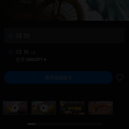
不當言語
S$ 55
S$ 16
/月
使用
選擇遊戲版本
新增