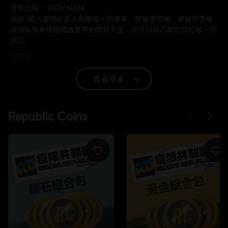
發售日期：
2021/10/28
描述:
躍入遼闊的多人遊樂場！用單車、雙板滑雪板、單板滑雪板
或飛鼠裝來橫越開放世界的體育天堂，你可以自己制定或打破一切
規則。
分級：
不當言語
查看更多
語言：
English (語音, 界面, 字幕)
French (語音, 界面, 字幕)
查看更多
平台:
語言：
PC（數位）, PS5（數位）, Xbox（數位）, Steam,
PS4/PS5（數位）
類型：
Sports
啟動:
自動增添至你的 適用於PC的Ubisoft Connect 遊戲庫供你下
載。
PC 條件:
你需有 Ubisoft 帳號並安裝 Ubisoft Connect 應用程式方可