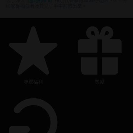
忘了深入
《極地戰嚎 6》
裡現代遊擊隊革命的殘酷世界，將
國家從獨裁者及其兒子手中解放出來。
專屬福利
獎勵