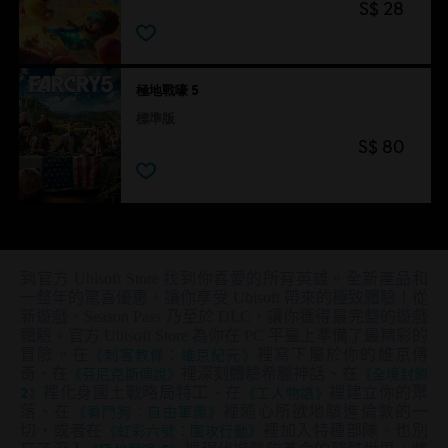
S$ 28
極地戰嚎 5
標準版
S$ 80
到官方 Ubisoft Store 找到你喜愛的所有英雄。全新產品和
一整年的驚喜優惠，讓你享受 Ubisoft 帶來的極致體驗！從
新遊戲、Season Pass 乃至於 DLC，讓你獲得最完整的遊戲
體驗。官方 Ubisoft Store 為你在 PC 平臺上準備了最精彩的
冒險。在
《刺客教條：維京紀元》
裡寫下屬於你的維京傳
奇、在
《芬尼克斯傳說》
裡深刻體驗希臘神話、在
《全境封鎖
2》
裡化身國土戰略局特工、在
《工人物語》
裡建立你的聚
落、在
《看門狗：自由軍團》
裡隨心所欲地駭進倫敦的一
切，或者在
《虹彩六號：圍攻行動》
裡加入特種部隊。也別