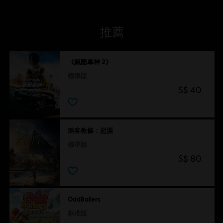
推薦
《飆酷車神 2》
標準版
S$ 40
刺客教條：起源
標準版
S$ 80
OddBallers
标准版