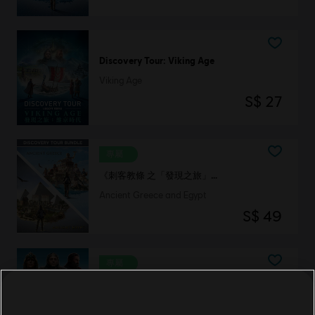
Discovery Tour: Viking Age
Viking Age
S$ 27
專屬
《刺客教條 之「發現之旅」》同捆
Ancient Greece and Egypt
S$ 49
專屬
Discovery Tour Bundle by Assassin’s Creed
Discovery Bundle