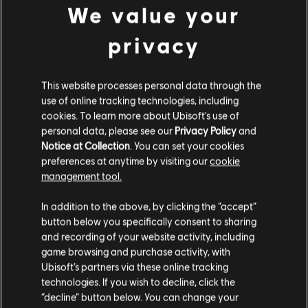
S$ 72
We value your
privacy
《刺客教條》的發現之旅
This website processes personal data through the
古埃及
use of online tracking technologies, including
S$ 27
cookies. To learn more about Ubisoft's use of
personal data, please see our
Privacy Policy
and
Notice at Collection
. You can set your cookies
preferences at anytime by visiting our
cookie
顯示項目 (
5
/
5
)
management tool.
您是简体中文用户？
In addition to the above, by clicking the “accept”
button below you specifically consent to sharing
到官方 Ubisoft Store 找到你喜愛的所有英雄。全新產品和
请您访问我们的简体中文商店来完成购买
and recording of your website activity, including
一整年的驚喜優惠，讓你享受 Ubisoft 帶來的極致體驗！從
game browsing and purchase activity, with
新遊戲、Season Pass 乃至於 DLC，讓你獲得最完整的遊戲
體驗。官方 Ubisoft Store 為你在 PC 平臺上準備了最精彩的
Ubisoft’s partners via these online tracking
冒險。在
《刺客教條：維京紀元》
裡寫下屬於你的維京傳
technologies. If you wish to decline, click the
留在此商店
奇、在
《芬尼克斯傳說》
裡深刻體驗希臘神話、在
《全境封鎖
“decline” button below. You can change your
2》
裡化身國土戰略局特工、在
《工人物語》
裡建立你的聚