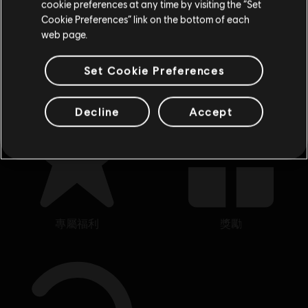
cookie preferences at any time by visiting the “Set
重新选择您的商店
落、在
《看門狗：自由軍團》
裡隨心所欲地駭進倫敦的一
Cookie Preferences” link on the bottom of each
切，或者在
《虹彩六號：圍攻行動》
裡加入特種部隊。也別
web page.
忘了深入
《極地戰嚎 6》
裡現代遊擊隊革命的殘酷世界，將
國家從獨裁者及其兒子手中解放出來。
Set Cookie Preferences
Decline
Accept
專屬福利
獎勵