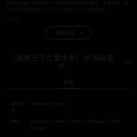
是改寫命運、拯救波斯——或是再拼死嘗試的機會。掌握流暢、靈
活的戰鬥與跑酷技巧，在探索王國的旅途中彌補過錯！
分級：
暴力, 不當言語
查看更多
語言：
《波斯王子之重生者》 的系統需
English (界面, 字幕)
求
French (界面, 字幕)
查看更多
平台:
語言：
PC（數位）, PS5（數位）, Switch（數位）, Xbox（數位）,
最低
Steam, Switch 2 (Digital)
類型：
平台遊戲
,
動作/冒險
操作系
Windows 10 64-bit
啟動:
自動增添至你的 適用於PC的Ubisoft Connect 遊戲庫供你下
统
載。
CPU
Intel Core i5-4460 3.2 GHz / AMD Ryzen 3 1200
PC 條件:
你需有 Ubisoft 帳號並安裝 Ubisoft Connect 應用程式方可
3.2 GHz
遊玩此內容。