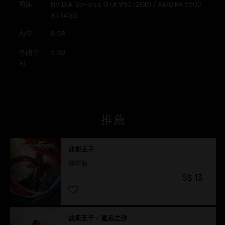
图像
NVIDIA GeForce GTX 950 (2GB) / AMD RX 5500
© 2025 Ubisoft Entertainment. All Rights Reserved.
XT (4GB)
Ubisoft and the Ubisoft logo are registered or
内存
8 GB
unregistered trademarks of Ubisoft Entertainment in the
US and/or other countries. Based on Prince of Persia™
存储空
5 GB
created by Jordan Mechner. Prince of Persia is a
间
trademark of Waterwheel Licensing LLC in the US and/or
other countries used under license.
推薦
波斯王子
標準版
S$ 13
波斯王子：遺忘之砂