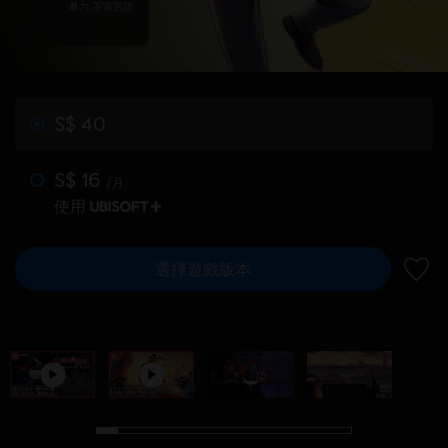
暴力, 不當言語
S$ 40
S$ 16
/月
使用
選擇遊戲版本
新增