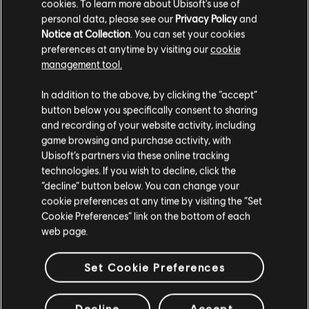
cookies. To learn more about Ubisoft's use of
personal data, please see our
Privacy Policy
and
Notice at Collection
. You can set your cookies
preferences at anytime by visiting our
cookie
management tool.
您是简体中文用户？
In addition to the above, by clicking the “accept”
button below you specifically consent to sharing
请您访问我们的简体中文商店来完成购买
and recording of your website activity, including
game browsing and purchase activity, with
Ubisoft’s partners via these online tracking
technologies. If you wish to decline, click the
留在此商店
“decline” button below. You can change your
cookie preferences at any time by visiting the “Set
重新选择您的商店
Cookie Preferences” link on the bottom of each
web page.
Set Cookie Preferences
Decline
Accept