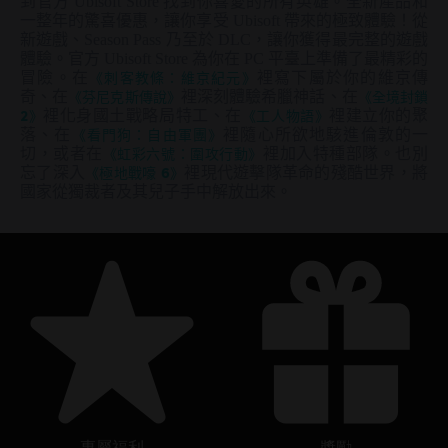
到官方 Ubisoft Store 找到你喜愛的所有英雄。全新產品和
一整年的驚喜優惠，讓你享受 Ubisoft 帶來的極致體驗！從
新遊戲、Season Pass 乃至於 DLC，讓你獲得最完整的遊戲
體驗。官方 Ubisoft Store 為你在 PC 平臺上準備了最精彩的
冒險。在
《刺客教條：維京紀元》
裡寫下屬於你的維京傳
奇、在
《芬尼克斯傳說》
裡深刻體驗希臘神話、在
《全境封鎖
2》
裡化身國土戰略局特工、在
《工人物語》
裡建立你的聚
落、在
《看門狗：自由軍團》
裡隨心所欲地駭進倫敦的一
切，或者在
《虹彩六號：圍攻行動》
裡加入特種部隊。也別
忘了深入
《極地戰嚎 6》
裡現代遊擊隊革命的殘酷世界，將
國家從獨裁者及其兒子手中解放出來。
專屬福利
獎勵