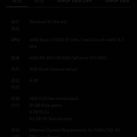
最低
推荐
1440P DXR OFF
1440P DXR O
操作
Windows 10 (64-bit)
系统
CPU
AMD Ryzen 3 1200 3.1 GHz / Intel Core i5-4460 3.2
GHz
图像
AMD RX 460 /NVIDIA GeForce GTX 960
内存
8GB (Dual-channel setup)
虚拟
4 GB
内存
存储
HDD (SSD Recommended)
空间
91 GB Base game
8 GB DLCs
62 GB HD Texture pack
其他
Minimum System Requirements for 1080x720, 30
说明
FPS, Low Preset