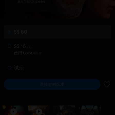
暴力, 不當言語, 反社會性
S$ 80
S$ 16
/月
使用
試玩
選擇遊戲版本
新增