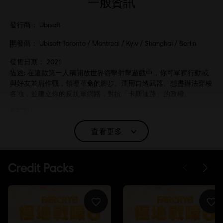
一般資訊
發行商：
Ubisoft
開發商：
Ubisoft Toronto / Montreal / Kyiv / Shanghai / Berlin
發售日期：
2021
描述:
在這款第一人稱開放世界游擊射擊遊戲中，你可單獨行動或
與好友並肩作戰，領導革命的腳步。運用自造武器、想盡辦法穿梭
各地，並建立你的反抗軍網路，對抗「卡斯迪路」的政權。
分級：
暴力, 不當言語, 反社會性
查看更多
語言：
English (語音, 界面, 字幕)
French (語音, 界面, 字幕)
查看更多
平台:
語言：
PC（數位）, PS4（數位）, PS5（數位）, Xbox（數位）,
Steam