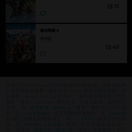
S$ 13
極地戰嚎 4
標準版
S$ 40
到官方 Ubisoft Store 找到你喜愛的所有英雄。全新產品和
一整年的驚喜優惠，讓你享受 Ubisoft 帶來的極致體驗！從
新遊戲、Season Pass 乃至於 DLC，讓你獲得最完整的遊戲
體驗。官方 Ubisoft Store 為你在 PC 平臺上準備了最精彩的
冒險。在
《刺客教條：維京紀元》
裡寫下屬於你的維京傳
奇、在
《芬尼克斯傳說》
裡深刻體驗希臘神話、在
《全境封鎖
2》
裡化身國土戰略局特工、在
《工人物語》
裡建立你的聚
落、在
《看門狗：自由軍團》
裡隨心所欲地駭進倫敦的一
切，或者在
《虹彩六號：圍攻行動》
裡加入特種部隊。也別