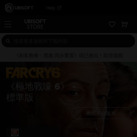
Help
《刺客教條：黑旗 同步重置》現已推出！取得遊戲
《極地戰嚎 6》
標準版
瞧瞧各種版本