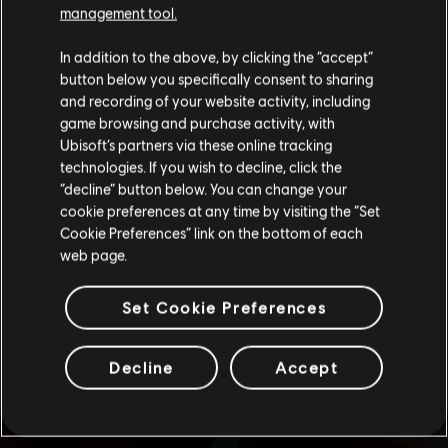
management tool.
您是简体中文用户？
In addition to the above, by clicking the “accept”
button below you specifically consent to sharing
请您访问我们的简体中文商店来完成购买
and recording of your website activity, including
game browsing and purchase activity, with
Ubisoft’s partners via these online tracking
technologies. If you wish to decline, click the
留在此商店
“decline” button below. You can change your
cookie preferences at any time by visiting the “Set
重新选择您的商店
Cookie Preferences” link on the bottom of each
web page.
Set Cookie Preferences
查看更多
Decline
Accept