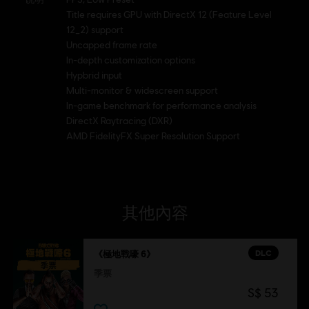
Title requires GPU with DirectX 12 (Feature Level
12_2) support
Uncapped frame rate
In-depth customization options
Hypbrid input
Multi-monitor & widescreen support
In-game benchmark for performance analysis
DirectX Raytracing (DXR)
AMD FidelityFX Super Resolution Support
其他內容
DLC
《極地戰嚎 6》
季票
S$ 53