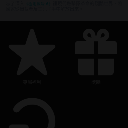
忘了深入
《極地戰嚎 6》
裡現代遊擊隊革命的殘酷世界，將
國家從獨裁者及其兒子手中解放出來。
專屬福利
獎勵