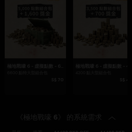
類型：
射擊
防竄改軟體:
Denuvo 數位版權管理工具（DRM）隨本遊戲自動安
裝，必須安裝方可啟動遊戲。
單人遊戲：
Yes
© 2021 Ubisoft Entertainment. All Rights Reserved. Far
Cry, Ubisoft and the Ubisoft logo are registered or
unregistered trademarks of Ubisoft Entertainment in the
US and/or other countries. Based on Crytek’s original Far
Cry directed by Cevat Yerli.
《極地戰嚎 6》 的系統需求