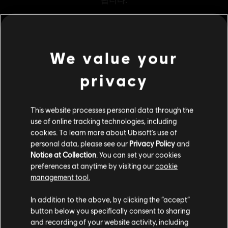
We value your
메뉴
지금 구매
privacy
추가 콘텐츠
This website processes personal data through the
use of online tracking technologies, including
DLC
Watch Dogs: Legion
cookies. To learn more about Ubisoft's use of
500 WD CREDITS PACK
personal data, please see our
Privacy Policy
and
₩ 6,000
Notice at Collection
. You can set your cookies
preferences at anytime by visiting our
cookie
management tool.
DLC
Watch Dogs: Legion
고객님은
미국
에 위치하고 있다고 생각합니다.
In addition to the above, by clicking the “accept”
2500 WD 크레딧 팩
button below you specifically consent to sharing
₩ 24,000
구매를 위해 로컬 지역의 상점을 방문하십시오.
and recording of your website activity, including