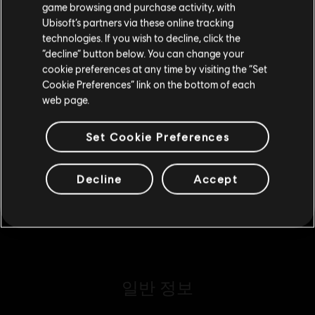
game browsing and purchase activity, with
Ubisoft’s partners via these online tracking
technologies. If you wish to decline, click the
현재 스토어 유지
DLC
Watch Dogs: Legion
“decline” button below. You can change your
cookie preferences at any time by visiting the “Set
1100 WD 크레딧 팩
위치 업데이트
Cookie Preferences” link on the bottom of each
₩ 12,000
web page.
Set Cookie Preferences
DLC
Watch Dogs: Legion
7250 WD 크레딧 팩
Decline
Accept
₩ 60,000
일반 정보