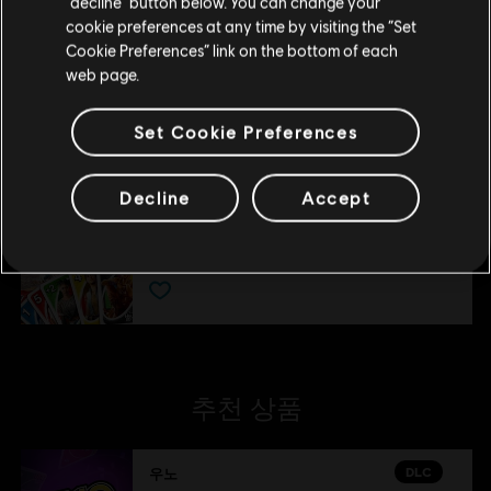
“decline” button below. You can change your
cookie preferences at any time by visiting the “Set
위치 업데이트
Cookie Preferences” link on the bottom of each
DLC
우노
web page.
Fenyx's Quest
₩ 5,500
Set Cookie Preferences
Decline
Accept
DLC
UNO
The Call Of Yara
₩ 5,500
추천 상품
DLC
우노