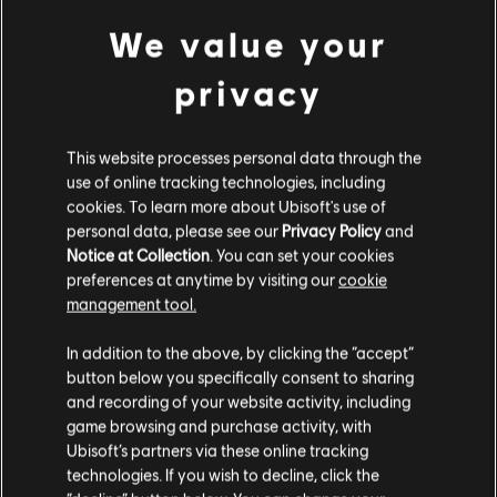
드 게임을 즐겨보세요.
We value your
장르:
캐주얼
privacy
활성화:
PC 라이브러리용 Ubisoft Connect에 자동으로 추가됨
더 보기
PC 환경:
이 콘텐츠를 플레이하려면 Ubisoft 계정과 Ubisoft
Connect 프로그램을 설치해야 합니다.
This website processes personal data through the
추가 콘텐츠
use of online tracking technologies, including
UNO and associated trademarks and trade dress are owned by, and used under license
cookies. To learn more about Ubisoft's use of
from, Mattel. ©2020 Mattel. All Rights Reserved. Game software ©2020 Ubisoft
personal data, please see our
Privacy Policy
and
DLC
우노
Entertainment.
Notice at Collection
. You can set your cookies
Uno Flip!
preferences at anytime by visiting our
cookie
₩ 5,500
management tool.
고객님은
미국
에 위치하고 있다고 생각합니다.
In addition to the above, by clicking the “accept”
button below you specifically consent to sharing
DLC
UNO® 50주년 DLC
구매를 위해 로컬 지역의 상점을 방문하십시오.
and recording of your website activity, including
game browsing and purchase activity, with
UNO® 50주년 DLC
Ubisoft’s partners via these online tracking
₩ 3,300
technologies. If you wish to decline, click the
현재 스토어 유지