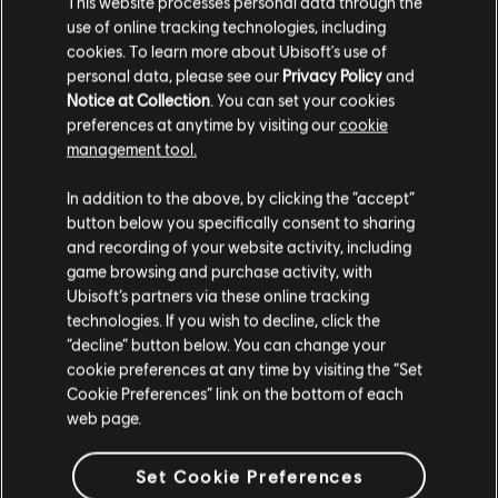
This website processes personal data through the
라울할라 꾸미기 팩으로 화려하게 전투에 뛰어들어보세요.
use of online tracking technologies, including
플랫폼:
PC (디지털)
cookies. To learn more about Ubisoft's use of
personal data, please see our
Privacy Policy
and
장르:
캐주얼
더 보기
Notice at Collection
. You can set your cookies
PC 환경:
이 콘텐츠를 플레이하려면 Ubisoft 계정과 Ubisoft
preferences at anytime by visiting our
cookie
Connect 프로그램을 설치해야 합니다.
management tool.
추가 콘텐츠
UNO and associated trademarks and trade dress are
고객님은
미국
에 위치하고 있다고 생각합니다.
In addition to the above, by clicking the “accept”
owned by, and used under license from, Mattel. © 2016–
button below you specifically consent to sharing
DLC
UNO™
2023 Mattel. All Rights Reserved. Game software ©
구매를 위해 로컬 지역의 상점을 방문하십시오.
and recording of your website activity, including
2016–2023 Ubisoft Entertainment. All Rights Reserved.
삽질 기사 꾸미기 팩
game browsing and purchase activity, with
Ubisoft and the Ubisoft logo are registered or
Ubisoft’s partners via these online tracking
₩ 4,500
unregistered trademarks of Ubisoft Entertainment in the
technologies. If you wish to decline, click the
현재 스토어 유지
“decline” button below. You can change your
US and/or other countries.
cookie preferences at any time by visiting the “Set
위치 업데이트
DLC
UNO™
Cookie Preferences” link on the bottom of each
web page.
데스매치™
₩ 5,500
Set Cookie Preferences