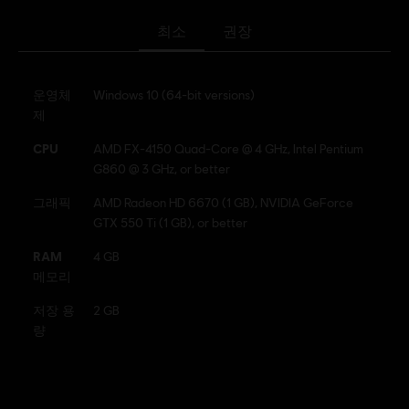
Steam, PS4/PS5 (디지털)
최소
권장
장르:
캐주얼
활성화:
Automatically added to your Ubisoft Connect for PC
운영체
Windows 10 (64-bit versions)
library for download.
제
PC 환경:
이 콘텐츠를 플레이하려면 Ubisoft 계정과 Ubisoft
Connect 프로그램을 설치해야 합니다.
CPU
​AMD FX-4150 Quad-Core @ 4 GHz, Intel Pentium
멀티플레이:
예
G860 @ 3 GHz, or better
싱글 플레이:
그래픽
예
AMD Radeon HD 6670 (1 GB), NVIDIA GeForce
GTX 550 Ti (1 GB), or better
UNO is a trademark of Mattel and is used with permission.
RAM
4 GB
© 2016 Mattel. All Rights Reserved. Licensed by Mattel to
메모리
Ubisoft Entertainment. Ubisoft and the Ubisoft logo are
저장 용
2 GB
trademarks of Ubisoft Entertainment in the U.S. and/or
량
other countries. Games software © 2016 Ubisoft
Entertainment. All Rights Reserved.