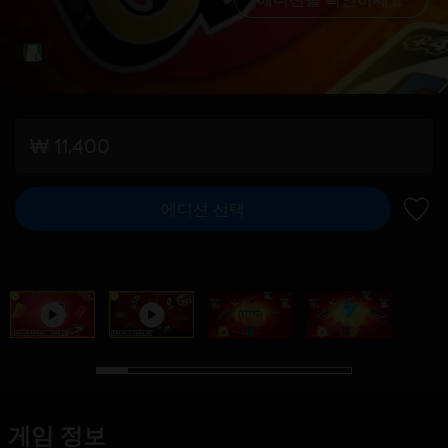
₩ 11,400
에디션 선택
위시리