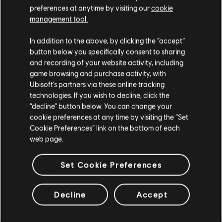
preferences at anytime by visiting our
cookie
management tool.
고객님은
미국
에 위치하고 있다고 생각합니다.
In addition to the above, by clicking the “accept”
button below you specifically consent to sharing
구매를 위해 로컬 지역의 상점을 방문하십시오.
and recording of your website activity, including
game browsing and purchase activity, with
Ubisoft’s partners via these online tracking
technologies. If you wish to decline, click the
현재 스토어 유지
“decline” button below. You can change your
cookie preferences at any time by visiting the “Set
위치 업데이트
Cookie Preferences” link on the bottom of each
web page.
Set Cookie Preferences
Decline
Accept