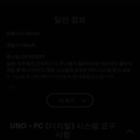
일반 정보
퍼블리셔:
Ubisoft
개발사:
Ubisoft
출시일:
03/01/2017
설명:
모두에게 친숙하고 누구나 즐겨 플레이하던 대표적인 클래식
게임 중 하나! 비디오 채팅 시스템과 새로운 테마 시스템 등의 새로
운 기능을 추가한 UNO가 여러분께 즐거움을 선사합니다!
등급:
더 보기
언어:
English (오디오, 인터페이스, 자막)
French (인터페이스, 자막)
UNO - PC (디지털) 시스템 요구
더 알아보기
사항
플랫폼:
언어:
PC (디지털), PS4 (디지털), Switch (디지털), Xbox (디지털),