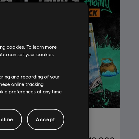
ing cookies. To learn more
 You can set your cookies
haring and recording of your
hese online tracking
ookie preferences at any time
DLC
Trials Rising
cline
Accept
Starter Pack 2