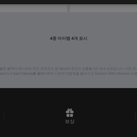
₩ 9,750
₩ 1
4
종 아이템
4
개 표시
 특별한 콜렉터 에디션과 멋진 프로모션 등 Ubisoft 최고의 상품을 1년 내내 선보입니다. 시
in's Creed Odyssey를 플레이하며 나만의 대장정을 밟아가고, Division 2에서 Division 요
보상