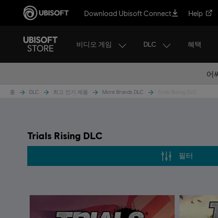
Download Ubisoft Connect
Help
비디오 게임
DLC
혜택
어
홈
DLC
최고 인기 제품
More Brands DLC
Trials Rising DLC
Trials Rising DLC
필터