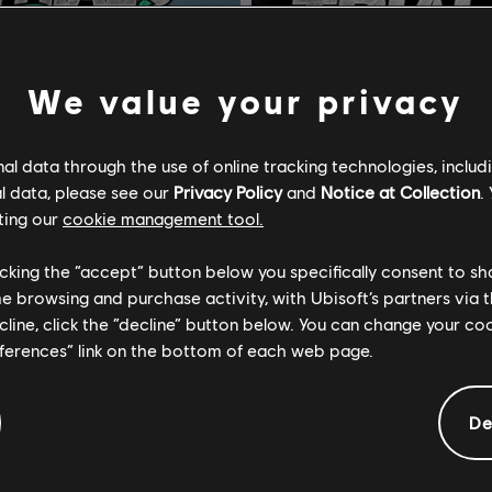
We value your privacy
l data through the use of online tracking technologies, includ
l data, please see our
Privacy Policy
and
Notice at Collection
.
ting our
cookie management tool.
licking the “accept” button below you specifically consent to s
me browsing and purchase activity, with Ubisoft’s partners via t
ecline, click the “decline” button below. You can change your c
eferences” link on the bottom of each web page.
트라이얼스 라이징
DLC
트라이얼스 라이징
De
Sunburn
Expansion Pass