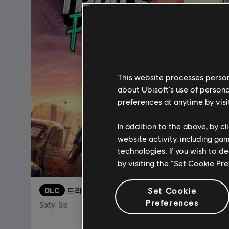
This website processes persona
about Ubisoft's use of persona
preferences at anytime by visi
In addition to the above, by c
website activity, including ga
technologies. If you wish to d
by visiting the “Set Cookie Pr
DLC
트라이얼스 라이징
Set Cookie
DLC
Preferences
Sixty-Six
Crash & 