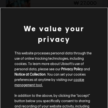
₩ 27,000
We value your
DLC
스타링크
스타링크 디지털 컬렉션 팩 2
privacy
₩ 55,000
This website processes personal data through the
use of online tracking technologies, including
2
종 아이템
2
개 표시
cookies. To learn more about Ubisoft's use of
personal data, please see our
Privacy Policy
and
공식 Ubisoft 상점에서 좋아하는 영웅을 모두 만나보십시오. 새로운 상품, 특별한 콜
Notice at Collection
. You can set your cookies
렉터 에디션과 멋진 프로모션 등 Ubisoft 최고의 상품을 1년 내내 선보입니다. 시즌 패
더 보기
스부터 수집품까지, 풍성한 즐길 거리로 게임을 완벽하게 체험하실 수 있 …
preferences at anytime by visiting our
cookie
management tool.
고객님은
미국
에 위치하고 있다고 생각합니다.
In addition to the above, by clicking the “accept”
button below you specifically consent to sharing
구매를 위해 로컬 지역의 상점을 방문하십시오.
and recording of your website activity, including