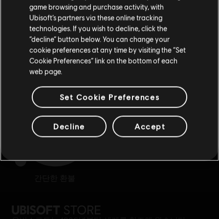
game browsing and purchase activity, with
Ubisoft’s partners via these online tracking
technologies. If you wish to decline, click the
현재 스토어 유지
“decline” button below. You can change your
cookie preferences at any time by visiting the “Set
위치 업데이트
독점 혜택
보상
Cookie Preferences” link on the bottom of each
web page.
Set Cookie Preferences
Decline
Accept
간단한 환불