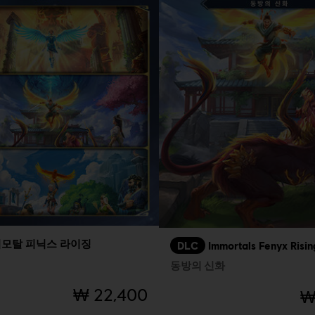
모탈 피닉스 라이징
DLC
Immortals Fenyx Risin
동방의 신화
₩ 22,400
₩