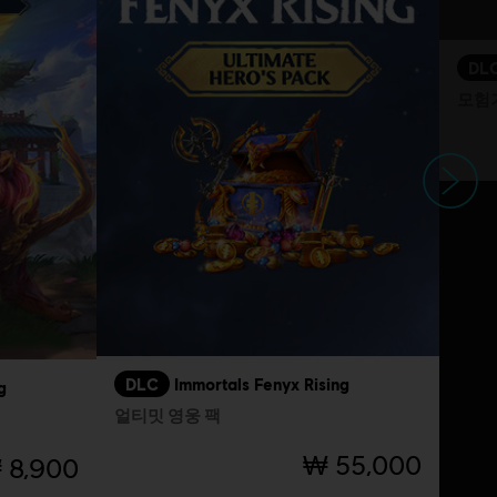
DL
모험
다음
DLC
Immortals Fenyx Rising
g
얼티밋 영웅 팩
₩ 55,000
 8,900