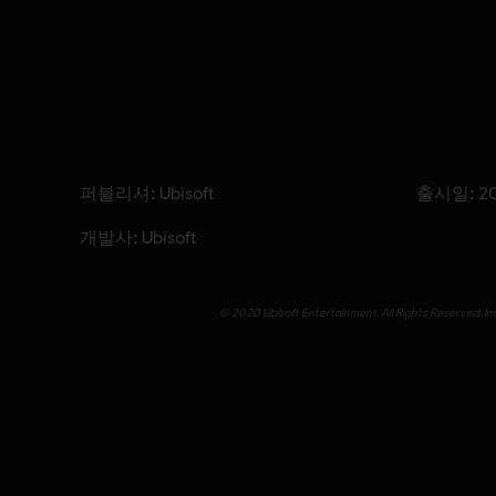
퍼블리셔:
출시일:
Ubisoft
2
개발사:
Ubisoft
© 2020 Ubisoft Entertainment. All Rights Reserved. Imm