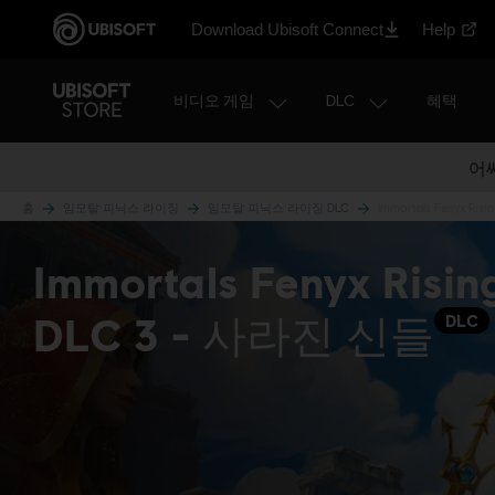
Download Ubisoft Connect
Help
비디오 게임
DLC
혜택
어
홈
임모탈 피닉스 라이징
임모탈 피닉스 라이징 DLC
Immortals Fenyx Ri
Immortals Fenyx Risin
DLC 3 - 사라진 신들
DLC