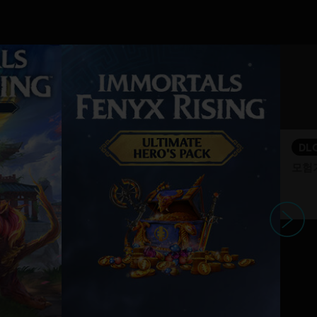
DL
모험
다음