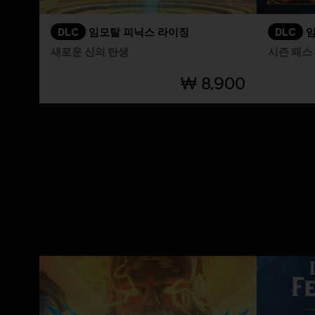
DLC
임모탈 피닉스 라이징
DLC
임
새로운 신의 탄생
시즌 패스
₩ 8,900