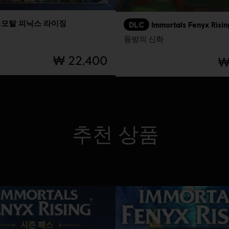
모탈 피닉스 라이징
DLC
Immortals Fenyx Risin
동방의 신화
₩ 22,400
₩
추천 상품