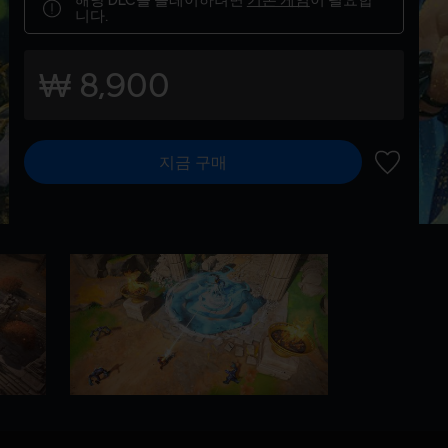
니다.
₩ 8,900
지금 구매
위시리스