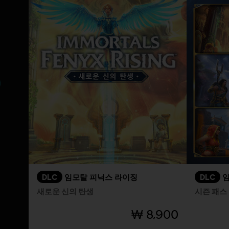
DLC
임모탈 피닉스 라이징
DLC
임
새로운 신의 탄생
시즌 패스
₩ 8,900