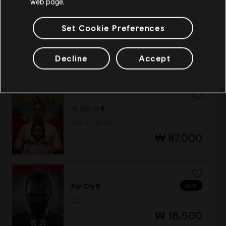
web page.
Set Cookie Preferences
파 크라이 6
스탠다드 에디션
Decline
Accept
₩ 65,000
파 크라이 6
디럭스 에디션
₩ 87,000
DLC
Far Cry 6
붕괴
₩ 16,500