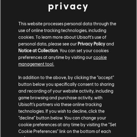
privacy
DLC
Far Cry 6
This website processes personal data through the
중형 팩 2,300
use of online tracking technologies, including
₩ 24,000
cookies. To learn more about Ubisoft's use of
personal data, please see our
Privacy Policy
and
Notice at Collection
. You can set your cookies
preferences at anytime by visiting our
cookie
DLC
Far Cry 6
management tool.
Episode 2 Pagan: Control
고객님은
미국
에 위치하고 있다고 생각합니다.
In addition to the above, by clicking the “accept”
₩ 16,500
button below you specifically consent to sharing
구매를 위해 로컬 지역의 상점을 방문하십시오.
and recording of your website activity, including
game browsing and purchase activity, with
Ubisoft’s partners via these online tracking
파 크라이 6
technologies. If you wish to decline, click the
현재 스토어 유지
“decline” button below. You can change your
골드 에디션
cookie preferences at any time by visiting the “Set
위치 업데이트
₩ 110,000
Cookie Preferences” link on the bottom of each