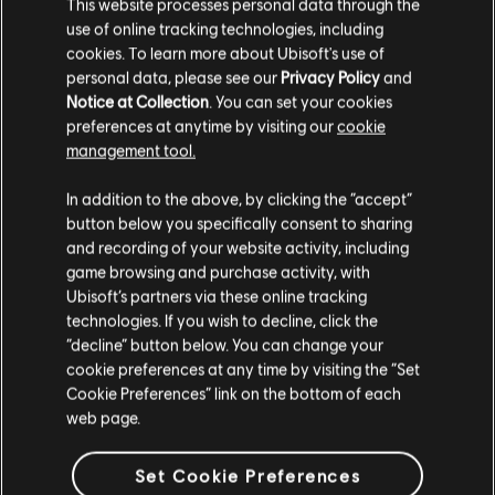
This website processes personal data through the
₩ 29,900
use of online tracking technologies, including
cookies. To learn more about Ubisoft's use of
personal data, please see our
Privacy Policy
and
Notice at Collection
. You can set your cookies
preferences at anytime by visiting our
cookie
DLC
아바타: 프론티어 오브 판도라
management tool.
하늘 파괴자
고객님은
미국
에 위치하고 있다고 생각합니다.
₩ 16,900
In addition to the above, by clicking the “accept”
button below you specifically consent to sharing
구매를 위해 로컬 지역의 상점을 방문하십시오.
and recording of your website activity, including
game browsing and purchase activity, with
Ubisoft’s partners via these online tracking
5
종 아이템
5
개 표시
technologies. If you wish to decline, click the
현재 스토어 유지
“decline” button below. You can change your
공식 Ubisoft 상점에서 좋아하는 영웅을 모두 만나보십시오. 새로운 상품, 특별한 콜
렉터 에디션과 멋진 프로모션 등 Ubisoft 최고의 상품을 1년 내내 선보입니다. 시즌 패
cookie preferences at any time by visiting the “Set
위치 업데이트
더 보기
스부터 수집품까지, 풍성한 즐길 거리로 게임을 완벽하게 체험하실 수 있 …
Cookie Preferences” link on the bottom of each
web page.
Set Cookie Preferences