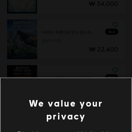
₩ 34,000
DLC
아바타: 프론티어 오브 판도라
첨탑의 비밀
₩ 22,400
DLC
아바타: 프론티어 오브 판도라
제이크 설리 토루크 막토 스타터 팩
₩ 35,000
We value your
privacy
DLC
아바타: 프론티어 오브 판도라
모아라 계곡 스타터 팩