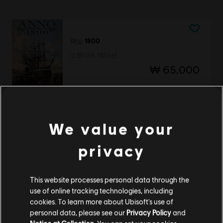
아노 1800
스탠다드 에디션
₩ 65,000
아노 1800
We value your
골드 에디션
₩ 108,000
privacy
This website processes personal data through the
use of online tracking technologies, including
아노 1800
cookies. To learn more about Ubisoft's use of
데피니티브 아노 기념일 에디션
personal data, please see our
Privacy Policy
and