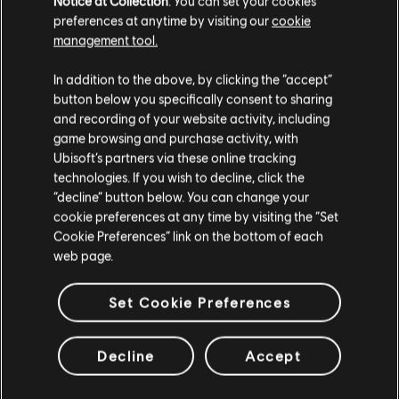
₩ 140,300
Notice at Collection
. You can set your cookies
preferences at anytime by visiting our
cookie
management tool.
고객님은
미국
에 위치하고 있다고 생각합니다.
In addition to the above, by clicking the “accept”
3
종 아이템
3
개 표시
button below you specifically consent to sharing
공식 Ubisoft 상점에서 좋아하는 영웅을 모두 만나보십시오. 새로운 상품, 특별한 콜
구매를 위해 로컬 지역의 상점을 방문하십시오.
and recording of your website activity, including
렉터 에디션과 멋진 프로모션 등 Ubisoft 최고의 상품을 1년 내내 선보입니다. 시즌 패
game browsing and purchase activity, with
더 보기
스부터 수집품까지, 풍성한 즐길 거리로 게임을 완벽하게 체험하실 수 있 …
Ubisoft’s partners via these online tracking
technologies. If you wish to decline, click the
현재 스토어 유지
“decline” button below. You can change your
cookie preferences at any time by visiting the “Set
위치 업데이트
Cookie Preferences” link on the bottom of each
web page.
Set Cookie Preferences
Decline
Accept
독점 혜택
보상